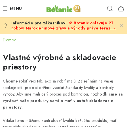
Prejsť
Hľad
na
obsah
🎉 Botanic oslavuje 21
PREMIUM
rokov! Narodeninové zľavy a výhody práve teraz →
DOPLNKY STRAVY
Domov
CIELE
Vlastné výrobné a skladovacie
priestory
POTRAVINY A NÁPOJE
Chceme robiť veci tak, ako sa robiť majú. Záleží nám na vašej
ZĽAVY, AKCIE
spokojnosti, preto si držíme vysoké štandardy kvality a kontroly
výroby. Aby sme mali celý proces pod kontrolou,
rozhodli sme sa
ZLOŽKY
vyrábať naše produkty sami a mať vlastné skladovacie
priestory.
ŽENY
Vďaka tomu môžeme kontrolovať kvalitu každého produktu, mať