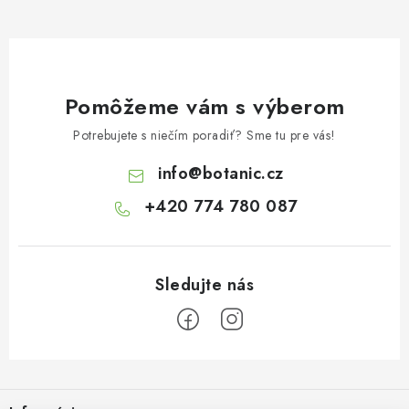
Pomôžeme vám s výberom
Potrebujete s niečím poradiť? Sme tu pre vás!
info
@
botanic.cz
+420 774 780 087
Z
á