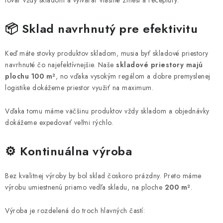
tovar vždy skladom a vytvárať vlastné zmesi a receptúry.
MUŽI
📦 Sklad navrhnutý pre efektivitu
OSTATNÉ
DOVOLENKA
Keď máte stovky produktov skladom, musia byť skladové priestory
navrhnuté čo najefektívnejšie. Naše
skladové priestory majú
plochu 100 m²
, no vďaka vysokým regálom a dobre premyslenej
Doprava a platba
Recenzie
Vernostný program
logistike dokážeme priestor využiť na maximum.
Prečo Botanic?
Kontakty
Vďaka tomu máme väčšinu produktov vždy skladom a objednávky
dokážeme expedovať veľmi rýchlo.
⚙️ Kontinuálna výroba
Bez kvalitnej výroby by bol sklad čoskoro prázdny. Preto máme
výrobu umiestnenú priamo vedľa skladu, na ploche
200 m²
.
Výroba je rozdelená do troch hlavných častí: