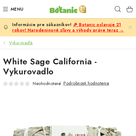
Prejsť
Hľad
na
obsah
🎉 Botanic oslavuje 21
PREMIUM
rokov! Narodeninové zľavy a výhody práve teraz →
DOPLNKY STRAVY
Vykurovadlá
CIELE
White Sage California -
Vykurovadlo
POTRAVINY A NÁPOJE
Podrobnosti hodnotenia
Neohodnotené
ZĽAVY, AKCIE
ZLOŽKY
ŽENY