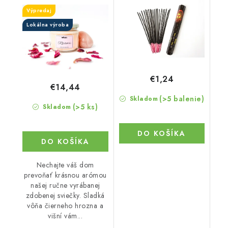
aromatizovaná
Výpredaj
Lokálna výroba
€1,24
€14,44
(>5 balenie)
Skladom
(>5 ks)
Skladom
DO KOŠÍKA
DO KOŠÍKA
Nechajte váš dom
prevoňať krásnou arómou
našej ručne vyrábanej
zdobenej sviečky. Sladká
vôňa čierneho hrozna a
višní vám...