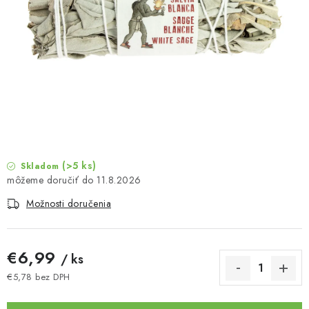
MUŽI
OSTATNÉ
DOVOLENKA
Doprava a platba
Recenzie
Vernostný program
Prečo Botanic?
Kontakty
(>5 ks)
Skladom
11.8.2026
Možnosti doručenia
€6,99
/ ks
€5,78 bez DPH
Jednotková cena: