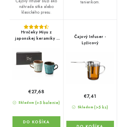
Čajový Infuser slúži ako
tanierikom.
náhrada sitka alebo
klasického presu.
Hrnčeky Miyu z
Čajový Infuser -
japonskej keramiky -
Lyžicový
Darčeková sada s 2 ks
€27,68
€7,41
(>5 balenie)
Skladom
(>5 ks)
Skladom
DO KOŠÍKA
DO KOŠÍKA