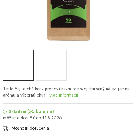
MUŽI
OSTATNÉ
DOVOLENKA
Doprava a platba
Recenzie
Vernostný program
Prečo Botanic?
Kontakty
Tento čaj je obľúbený predovšetkým pre svoj sfarbený nálev, jemnú
arómu a výbornú chuť.
Viac informácií
(>5 balenie)
Skladom
11.8.2026
Možnosti doručenia