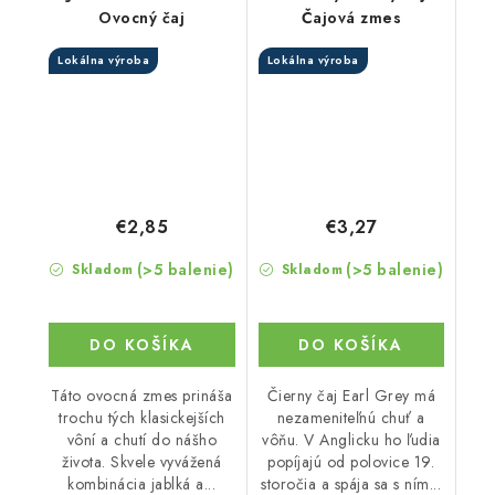
Ovocný čaj
Čajová zmes
Lokálna výroba
Lokálna výroba
€2,85
€3,27
(>5 balenie)
(>5 balenie)
Skladom
Skladom
DO KOŠÍKA
DO KOŠÍKA
Táto ovocná zmes prináša
Čierny čaj Earl Grey má
trochu tých klasickejších
nezameniteľnú chuť a
vôní a chutí do nášho
vôňu. V Anglicku ho ľudia
života. Skvele vyvážená
popíjajú od polovice 19.
kombinácia jablká a...
storočia a spája sa s ním...