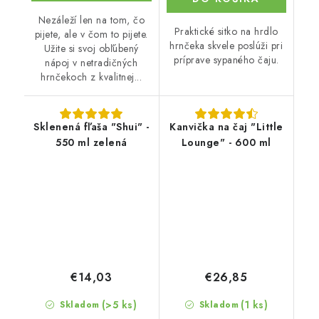
Nezáleží len na tom, čo
Praktické sitko na hrdlo
pijete, ale v čom to pijete.
hrnčeka skvele poslúži pri
Užite si svoj obľúbený
príprave sypaného čaju.
nápoj v netradičných
hrnčekoch z kvalitnej...
Sklenená fľaša "Shui" -
Kanvička na čaj "Little
550 ml zelená
Lounge" - 600 ml
€14,03
€26,85
(>5 ks)
(1 ks)
Skladom
Skladom