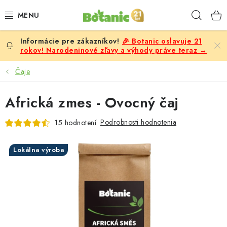
Prejsť
Hľad
na
obsah
🎉 Botanic oslavuje 21
PREMIUM
rokov! Narodeninové zľavy a výhody práve teraz →
DOPLNKY STRAVY
Čaje
CIELE
Africká zmes - Ovocný čaj
POTRAVINY A NÁPOJE
Podrobnosti hodnotenia
15 hodnotení
ZĽAVY, AKCIE
Lokálna výroba
ZLOŽKY
ŽENY