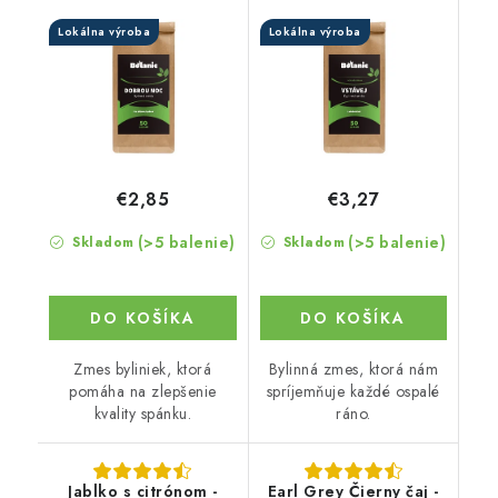
Lokálna výroba
Lokálna výroba
€2,85
€3,27
(>5 balenie)
(>5 balenie)
Skladom
Skladom
DO KOŠÍKA
DO KOŠÍKA
Zmes byliniek, ktorá
Bylinná zmes, ktorá nám
pomáha na zlepšenie
spríjemňuje každé ospalé
kvality spánku.
ráno.
Jablko s citrónom -
Earl Grey Čierny čaj -