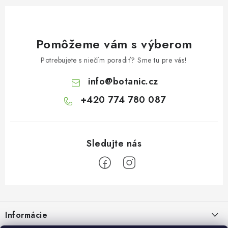
Pomôžeme vám s výberom
Potrebujete s niečím poradiť? Sme tu pre vás!
info
@
botanic.cz
+420 774 780 087
Z
á
Informácie
p