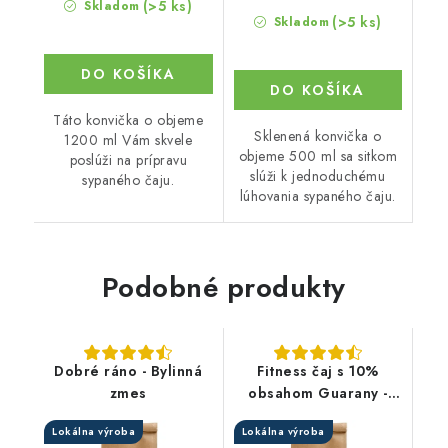
(>5 ks)
Skladom
(>5 ks)
Skladom
DO KOŠÍKA
DO KOŠÍKA
Táto konvička o objeme
Sklenená konvička o
1200 ml Vám skvele
objeme 500 ml sa sitkom
poslúži na prípravu
slúži k jednoduchému
sypaného čaju.
lúhovania sypaného čaju.
Podobné produkty
Dobré ráno - Bylinná
Fitness čaj s 10%
zmes
obsahom Guarany -
Bylinná zmes
Lokálna výroba
Lokálna výroba