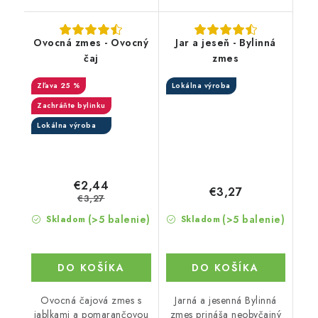
Ovocná zmes - Ovocný
Jar a jeseň - Bylinná
čaj
zmes
25 %
Lokálna výroba
Zachráňte bylinku
Lokálna výroba
€2,44
€3,27
€3,27
(>5 balenie)
(>5 balenie)
Skladom
Skladom
DO KOŠÍKA
DO KOŠÍKA
Ovocná čajová zmes s
Jarná a jesenná Bylinná
jablkami a pomarančovou
zmes prináša neobyčajný