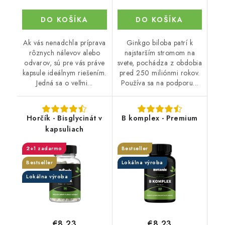
DO KOŠÍKA
DO KOŠÍKA
Ak vás nenadchla príprava
Ginkgo biloba patrí k
rôznych nálevov alebo
najstarším stromom na
odvarov, sú pre vás práve
svete, pochádza z obdobia
kapsule ideálnym riešením.
pred 250 miliónmi rokov.
Jedná sa o veľmi...
Používa sa na podporu...
Horčík - Bisglycinát v
B komplex - Premium
kapsuliach
2+1 zadarmo
Bestseller
Bestseller
Lokálna výroba
Lokálna výroba
€8,23
€8,23