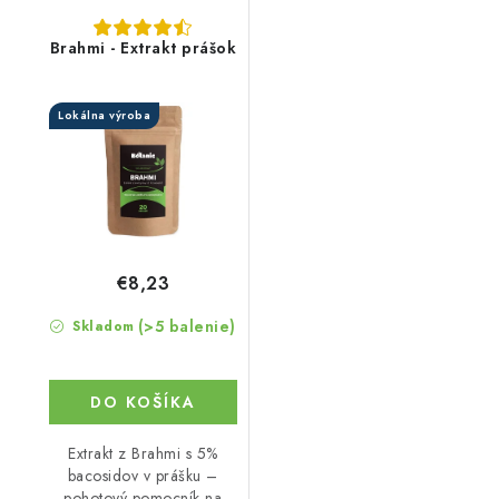
Brahmi - Extrakt prášok
Lokálna výroba
€8,23
(>5 balenie)
Skladom
DO KOŠÍKA
Extrakt z Brahmi s 5%
bacosidov v prášku –
pohotový pomocník na