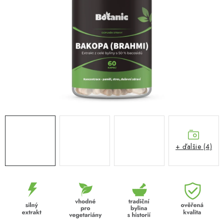
MUŽI
OSTATNÉ
DOVOLENKA
Doprava a platba
Recenzie
Vernostný program
Prečo Botanic?
Kontakty
+ ďalšie (4)