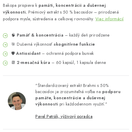
Bakopa prispieva k
pamäti, koncentrácii a duševnej
výkonnosti.
Prémiový extrakt s 50 % bacosidov – prirodzená
podpora mysle, sústredenia a celkovej rovnováhy.
Viac informácií
🧠
Pamäť & koncentrácia
– každý deň prirodzene
🎯 Duševná výkonnosť a
kognitívne funkcie
🛡️
Antioxidant
– ochranná podpora buniek
📆
2-mesačná kúra
– 60 kapsúl, 1 kapsula denne
"Štandardizovaný extrakt Brahmi s 50%
bacosidov je zrozumiteľná voľba na
podporu
pamäte, koncentrácie a duševnej
výkonnosti
pri každodennom využití."
Pavel Petrák, výživový poradca