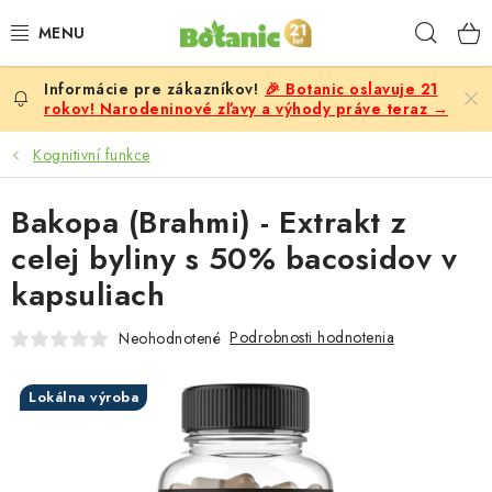
Prejsť
Hľad
na
obsah
🎉 Botanic oslavuje 21
PREMIUM
rokov! Narodeninové zľavy a výhody práve teraz →
DOPLNKY STRAVY
Kognitivní funkce
CIELE
Bakopa (Brahmi) - Extrakt z
celej byliny s 50% bacosidov v
POTRAVINY A NÁPOJE
kapsuliach
ZĽAVY, AKCIE
Podrobnosti hodnotenia
Neohodnotené
ZLOŽKY
Lokálna výroba
ŽENY