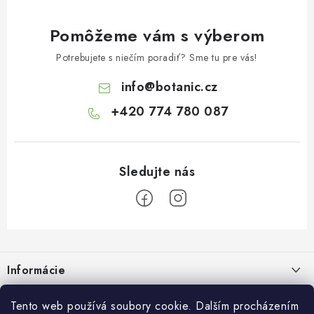
Pomôžeme vám s výberom
Potrebujete s niečím poradiť? Sme tu pre vás!
info
@
botanic.cz
+420 774 780 087
Z
á
Informácie
p
ä
Doprava a platba
Tento web používá soubory cookie. Dalším procházením
O Botanicu