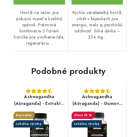
Horčík na večer pre
Rýchlo vstrebateľný horčík
pokojnú myseľ a kvalitný
citrát v kapsuliach pre
spánok. Prémiová
energiu, svaly aj psychickú
kombinácia 3 foriem
odolnosť. Silná dávka –
horčíka pre uvoľnenie tela,
324 mg...
regeneráciu...
Podobné produkty
Ashwagandha
Ashwagandha
(Ašvaganda) - Extrakt z
(Ašvaganda) - Gumové
koreňa s 10%
cukríky
Bestseller
10 %
withanolidov v
kapsuliach
Lokálna výroba
Lokálna výroba