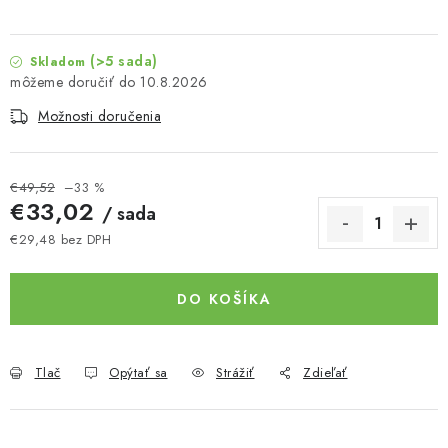
(>5 sada)
Skladom
10.8.2026
Možnosti doručenia
€49,52
–33 %
€33,02
/ sada
€29,48 bez DPH
Jednotková cena:
DO KOŠÍKA
Tlač
Opýtať sa
Strážiť
Zdieľať