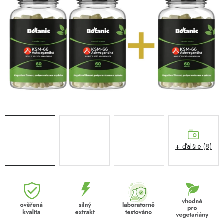
MUŽI
OSTATNÉ
DOVOLENKA
Doprava a platba
Recenzie
Vernostný program
Prečo Botanic?
Kontakty
+ ďalšie (8)