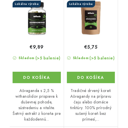
Lokálna výroba
Lokálna výroba
withanolidov v
kapsuliach
€9,89
€5,75
(>5 balenie)
(>5 balenie)
Skladom
Skladom
DO KOŠÍKA
DO KOŠÍKA
Ašvaganda s 2,5 %
Tradičné drvený koreň
withanolidov prispieva k
Ašvagandy na prípravu
duševnej pohode,
čaju alebo domáce
sústredeniu a vitalite.
tinktúry. 100% prírodný
Šetrný extrakt z koreňa pre
sušený koreň bez
každodennú...
prímesí,...