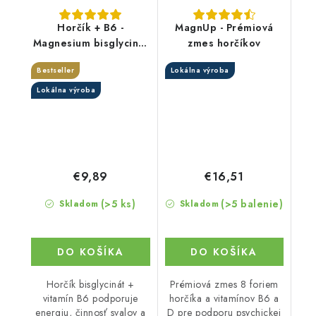
Horčík + B6 -
MagnUp - Prémiová
Magnesium bisglycinát
zmes horčíkov
s vitamínom B6
Bestseller
Lokálna výroba
Lokálna výroba
€9,89
€16,51
(>5 ks)
(>5 balenie)
Skladom
Skladom
DO KOŠÍKA
DO KOŠÍKA
Horčík bisglycinát +
Prémiová zmes 8 foriem
vitamín B6 podporuje
horčíka a vitamínov B6 a
energiu, činnosť svalov a
D pre podporu psychickej