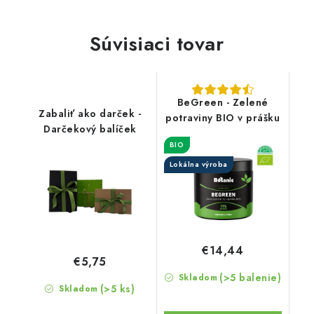
Súvisiaci tovar
BeGreen - Zelené
Zabaliť ako darček -
potraviny BIO v prášku
Darčekový balíček
BIO
Lokálna výroba
€14,44
€5,75
(>5 balenie)
Skladom
(>5 ks)
Skladom