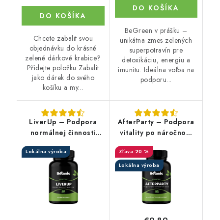
DO KOŠÍKA
DO KOŠÍKA
BeGreen v prášku –
Chcete zabalit svou
unikátna zmes zelených
objednávku do krásné
superpotravín pre
zelené dárkové krabice?
detoxikáciu, energiu a
Přidejte položku Zabalit
imunitu. Ideálna voľba na
jako dárek do svého
podporu...
košíku a my...
LiverUp – Podpora
AfterParty – Podpora
normálnej činnosti
vitality po náročnom
pečene
večeri
Lokálna výroba
20 %
Lokálna výroba