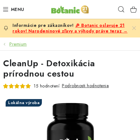
Prejsť
Hľad
na
obsah
🎉 Botanic oslavuje 21
PREMIUM
rokov! Narodeninové zľavy a výhody práve teraz →
DOPLNKY STRAVY
Premium
CIELE
CleanUp - Detoxikácia
prírodnou cestou
POTRAVINY A NÁPOJE
Podrobnosti hodnotenia
15 hodnotení
ZĽAVY, AKCIE
Lokálna výroba
ZLOŽKY
ŽENY