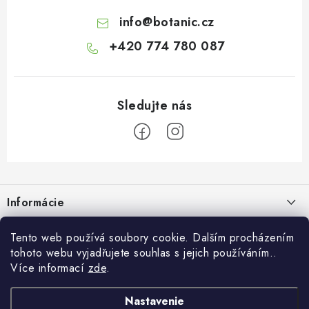
info
@
botanic.cz
+420 774 780 087
Z
á
Informácie
p
ä
Doprava a platba
Tento web používá soubory cookie. Dalším procházením
O Botanicu
t
tohoto webu vyjadřujete souhlas s jejich používáním..
Veľkoobchod
i
Blog
Více informací
zde
.
Blog Botanic – sprievodca svetom bylín, vitamínov a
e
Zákazková výroba
doplnkov stravy
Projekt Botanic pomáha
Nastavenie
Facebook
Obchodné podmienky