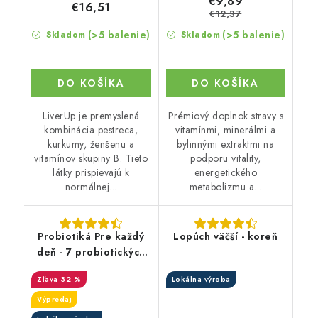
€9,89
€16,51
€12,37
(>5 balenie)
(>5 balenie)
Skladom
Skladom
DO KOŠÍKA
DO KOŠÍKA
LiverUp je premyslená
Prémiový doplnok stravy s
kombinácia pestreca,
vitamínmi, minerálmi a
kurkumy, ženšenu a
bylinnými extraktmi na
vitamínov skupiny B. Tieto
podporu vitality,
látky prispievajú k
energetického
normálnej...
metabolizmu a...
Probiotiká Pre každý
Lopúch väčší - koreň
deň - 7 probiotických
kultúr, 2 miliardy
32 %
Lokálna výroba
živých baktérií
Výpredaj