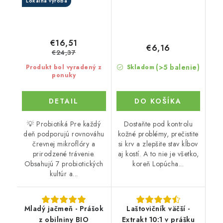
Lokálna výroba
€16,51
€6,16
€24,37
(>5 balenie)
Produkt bol vyradený z
Skladom
ponuky
DETAIL
DO KOŠÍKA
💡 Probiotiká Pre každý
Dostaňte pod kontrolu
deň podporujú rovnováhu
kožné problémy, prečistite
črevnej mikroflóry a
si krv a zlepšite stav kĺbov
prirodzené trávenie.
aj kostí. A to nie je všetko,
Obsahujú 7 probiotických
koreň Lopúcha...
kultúr a...
Mladý jačmeň - Prášok
Laštovičník väčší -
z obilniny BIO
Extrakt 10:1 v prášku