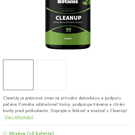
MUŽI
OSTATNÉ
DOVOLENKA
Doprava a platba
Recenzie
Vernostný program
Prečo Botanic?
Kontakty
CleanUp je prémiová zmes na prírodnú detoxikáciu a podporu
pečene. Pomáha odstraňovať toxíny, podporuje trávenie a chráni
bunky pred poškodením. Doprajte si ľahkosť a sviežosť s CleanUp!
Viac informácií
(>5 balenie)
Skladom