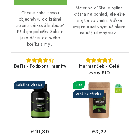
Materina dúška je bylina
Chcete zabalit svou
krásna na pohľad, ale ešte
objednávku do krásné
krajšia vo vnútri. Vďaka
zelené dárkové krabice?
svojim pozitívnym účinkom
Přidejte položku Zabalit
na náš telesný stav...
jako dárek do svého
košíku a my...
BeFit - Podpora imunity
Harmanček - Celé
kvety BIO
Lokálna výroba
BIO
Lokálna výroba
€10,30
€3,27