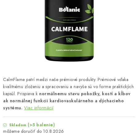
MUŽI
OSTATNÉ
DOVOLENKA
Doprava a platba
Recenzie
Vernostný program
Prečo Botanic?
Kontakty
CalmFlame patrí medzi naše prémiové produkty. Prémiové vďaka
kvalitnému zloženiu a spracovaniu a navyše sú vo forme praktických
kapsúl. Prispieva k
normálnemu stavu pokožky, kostí a kĺbov
ak normálnej funkcii kardiovaskulárneho a dýchacieho
systému.
Viac informácií
(>5 balenie)
Skladom
10.8.2026