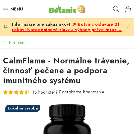
Prejsť
Hľad
na
obsah
🎉 Botanic oslavuje 21
PREMIUM
rokov! Narodeninové zľavy a výhody práve teraz →
DOPLNKY STRAVY
Premium
CIELE
CalmFlame - Normálne trávenie,
činnosť pečene a podpora
POTRAVINY A NÁPOJE
imunitného systému
ZĽAVY, AKCIE
Podrobnosti hodnotenia
15 hodnotení
ZLOŽKY
Lokálna výroba
ŽENY