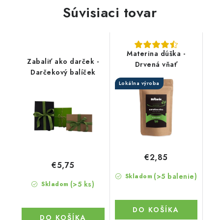
Súvisiaci tovar
Materina dúška -
Zabaliť ako darček -
Drvená vňať
Darčekový balíček
Lokálna výroba
€2,85
€5,75
(>5 balenie)
Skladom
(>5 ks)
Skladom
DO KOŠÍKA
DO KOŠÍKA