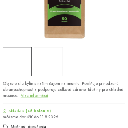
MUŽI
OSTATNÉ
DOVOLENKA
Doprava a platba
Recenzie
Vernostný program
Prečo Botanic?
Kontakty
Objavte silu bylín s naším čajom na imunitu. Posilňuje prirodzenú
obranyschopnosť a podporuje celkové zdravie. Ideálny pre chladné
mesiace.
Viac informácií
(>5 balenie)
Skladom
11.8.2026
Možnosti doručenia