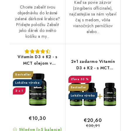
Keď sa povie zázvor
Chcete zabalit svou
(zingiberis officinale),
objednávku do krásné
najčastejšie sa nám vybaví
zelené dárkové krabice?
čaj s medom, vôňa
Přidejte položku Zabalit
vianočných perníčkov
jako dárek do svého
alebo...
košíku a my...
Vitamín D3 + K2 - s
2+1 zadarmo Vitamín
MCT olejom v
D3 + K2 - s MCT
kapsuliach
olejem v kapslích
Bestseller
33 %
Lokálna výroba
Bestseller
2 + 1
Lokálna výroba
€10,30
€20,60
€30,91
(>5 balenie)
Skladom