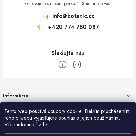
Potrebujete s niečím poradiť? Sme tu pre vás!
info
@
botanic.cz
+420 774 780 087
Z
á
Informácie
p
ä
Doprava a platba
O Botanicu
Tento web používá soubory cookie. Dalším procházením
t
tohoto webu vyjadřujete souhlas s jejich používáním..
Veľkoobchod
i
Blog
Více informací
zde
.
Blog Botanic – sprievodca svetom bylín, vitamínov a
e
Zákazková výroba
doplnkov stravy
Projekt Botanic pomáha