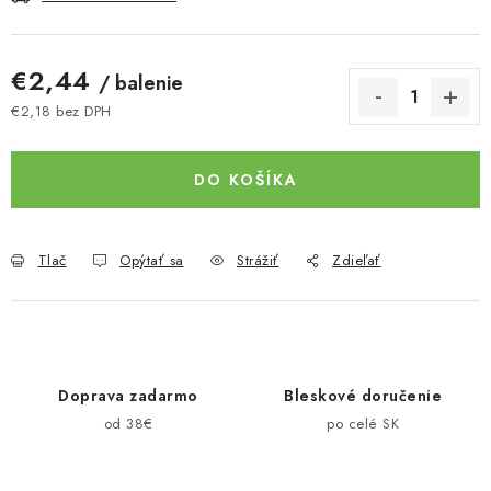
€2,44
/ balenie
€2,18 bez DPH
Jednotková cena:
DO KOŠÍKA
Tlač
Opýtať sa
Strážiť
Zdieľať
Doprava zadarmo
Bleskové doručenie
od 38€
po celé SK