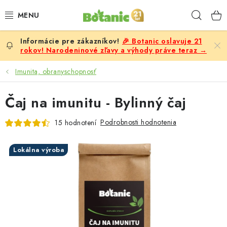
Prejsť
Hľad
na
obsah
🎉 Botanic oslavuje 21
PREMIUM
rokov! Narodeninové zľavy a výhody práve teraz →
DOPLNKY STRAVY
Imunita, obranyschopnosť
CIELE
Čaj na imunitu - Bylinný čaj
POTRAVINY A NÁPOJE
Podrobnosti hodnotenia
15 hodnotení
ZĽAVY, AKCIE
Lokálna výroba
ZLOŽKY
ŽENY