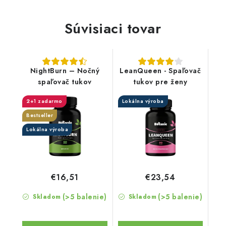
Súvisiaci tovar
NightBurn – Nočný
LeanQueen - Spaľovač
spaľovač tukov
tukov pre ženy
2+1 zadarmo
Lokálna výroba
Bestseller
Lokálna výroba
€16,51
€23,54
(>5 balenie)
(>5 balenie)
Skladom
Skladom