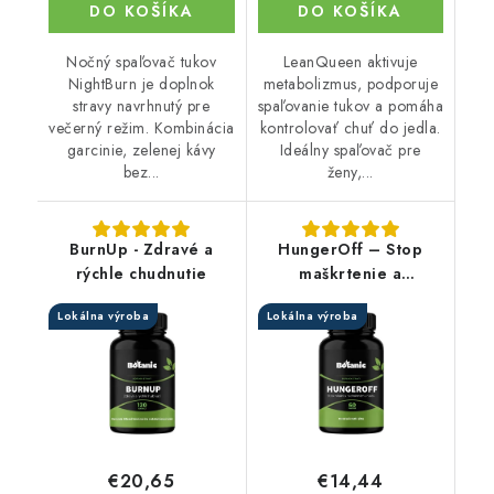
DO KOŠÍKA
DO KOŠÍKA
Nočný spaľovač tukov
LeanQueen aktivuje
NightBurn je doplnok
metabolizmus, podporuje
stravy navrhnutý pre
spaľovanie tukov a pomáha
večerný režim. Kombinácia
kontrolovať chuť do jedla.
garcinie, zelenej kávy
Ideálny spaľovač pre
bez...
ženy,...
BurnUp - Zdravé a
HungerOff – Stop
rýchle chudnutie
maškrtenie a
nadmernému hladu
Lokálna výroba
Lokálna výroba
€20,65
€14,44