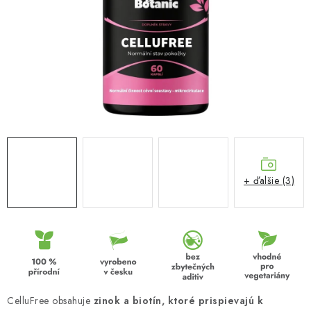
MUŽI
OSTATNÉ
DOVOLENKA
Doprava a platba
Recenzie
Vernostný program
Prečo Botanic?
Kontakty
+ ďalšie (3)
CelluFree obsahuje
zinok a biotín, ktoré prispievajú k