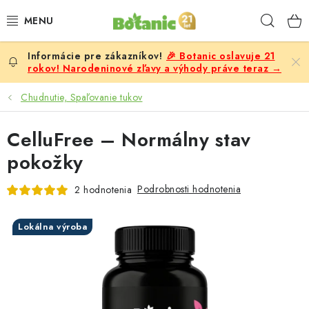
Prejsť
Hľad
na
obsah
🎉 Botanic oslavuje 21
PREMIUM
rokov! Narodeninové zľavy a výhody práve teraz →
DOPLNKY STRAVY
Chudnutie, Spaľovanie tukov
CIELE
CelluFree – Normálny stav
pokožky
POTRAVINY A NÁPOJE
Podrobnosti hodnotenia
2 hodnotenia
ZĽAVY, AKCIE
Lokálna výroba
ZLOŽKY
ŽENY