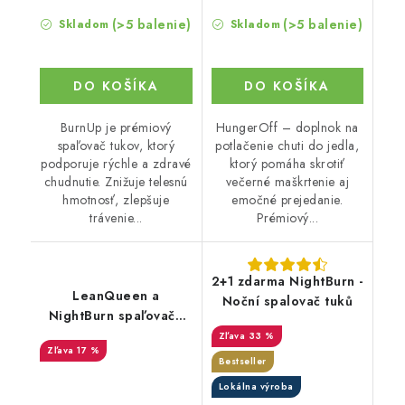
(>5 balenie)
(>5 balenie)
Skladom
Skladom
DO KOŠÍKA
DO KOŠÍKA
BurnUp je prémiový
HungerOff – doplnok na
spaľovač tukov, ktorý
potlačenie chuti do jedla,
podporuje rýchle a zdravé
ktorý pomáha skrotiť
chudnutie. Znižuje telesnú
večerné maškrtenie aj
hmotnosť, zlepšuje
emočné prejedanie.
trávenie...
Prémiový...
2+1 zdarma NightBurn -
LeanQueen a
Noční spalovač tuků
NightBurn spaľovače
tukov - Výhodný set
33 %
17 %
Bestseller
Lokálna výroba