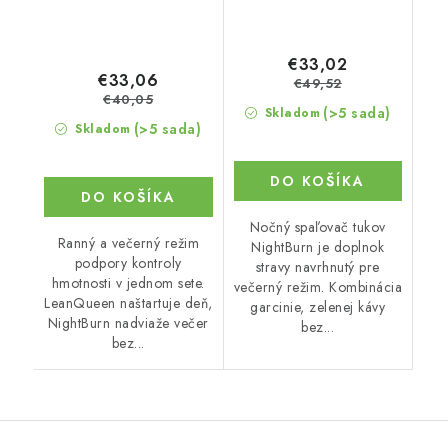
€33,02
€33,06
€49,52
€40,05
(>5 sada)
Skladom
(>5 sada)
Skladom
DO KOŠÍKA
DO KOŠÍKA
Nočný spaľovač tukov
Ranný a večerný režim
NightBurn je doplnok
podpory kontroly
stravy navrhnutý pre
hmotnosti v jednom sete.
večerný režim. Kombinácia
LeanQueen naštartuje deň,
garcinie, zelenej kávy
NightBurn nadviaže večer
bez...
bez...