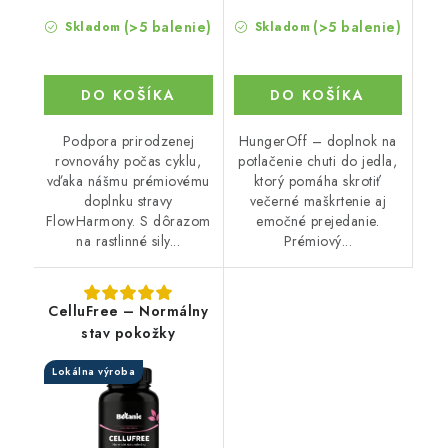
(>5 balenie)
(>5 balenie)
Skladom
Skladom
DO KOŠÍKA
DO KOŠÍKA
Podpora prirodzenej
HungerOff – doplnok na
rovnováhy počas cyklu,
potlačenie chuti do jedla,
vďaka nášmu prémiovému
ktorý pomáha skrotiť
doplnku stravy
večerné maškrtenie aj
FlowHarmony. S dôrazom
emočné prejedanie.
na rastlinné sily...
Prémiový...
CelluFree – Normálny
stav pokožky
Lokálna výroba