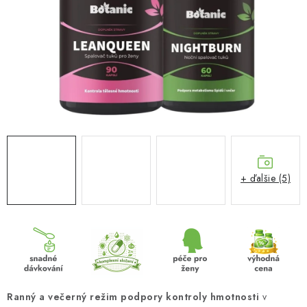
MUŽI
OSTATNÉ
DOVOLENKA
Doprava a platba
Recenzie
Vernostný program
Prečo Botanic?
Kontakty
+ ďalšie (5)
Ranný a večerný režim podpory kontroly hmotnosti
v