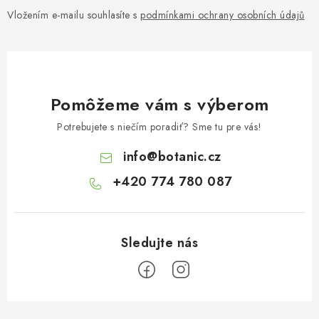
Vložením e-mailu souhlasíte s
podmínkami ochrany osobních údajů
Pomôžeme vám s výberom
Potrebujete s niečím poradiť? Sme tu pre vás!
info
@
botanic.cz
+420 774 780 087
Z