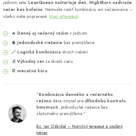
jednom sete.
LeanQueen naštartuje deň
,
NightBurn nadviaže
večer bez kofeínu
. Nemusíte riešiť kombináciu ani načasovanie –
všetko máte pripravené.
Viac informácií
🔥
Denný aj večerný režim
v jednom
🧠
Jednoduché riešenie
bez premýšľania
🔗
Logická kombinácia
dvoch riešení
💰
Výhodný set
za skvelú cenu
📆
mesačná kúra
"
Kombinácia denného a večerného
režimu
dáva zmysel pre
dlhodobú kontrolu
hmotnosti.
Jednoduché riešenie bez
zbytočného premýšľania."
Bc. Jan Oškrdal – Nutričný terapeut a osobný
tréner