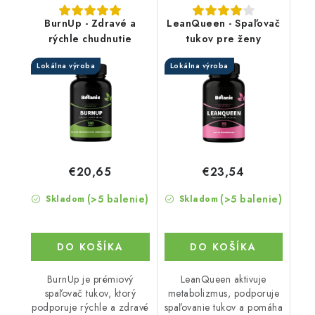
BurnUp - Zdravé a
LeanQueen - Spaľovač
rýchle chudnutie
tukov pre ženy
Lokálna výroba
Lokálna výroba
€20,65
€23,54
(>5 balenie)
(>5 balenie)
Skladom
Skladom
DO KOŠÍKA
DO KOŠÍKA
BurnUp je prémiový
LeanQueen aktivuje
spaľovač tukov, ktorý
metabolizmus, podporuje
podporuje rýchle a zdravé
spaľovanie tukov a pomáha