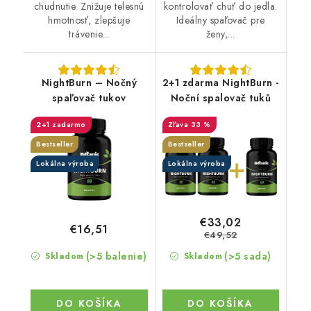
chudnutie. Znižuje telesnú
kontrolovať chuť do jedla.
hmotnosť, zlepšuje
Ideálny spaľovač pre
trávenie...
ženy,...
NightBurn – Nočný
2+1 zdarma NightBurn -
spaľovač tukov
Noční spalovač tuků
2+1 zadarmo
33 %
Bestseller
Bestseller
Lokálna výroba
Lokálna výroba
€33,02
€16,51
€49,52
(>5 balenie)
(>5 sada)
Skladom
Skladom
DO KOŠÍKA
DO KOŠÍKA