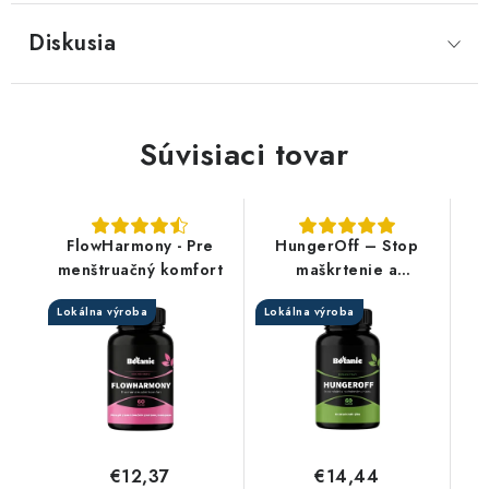
Diskusia
Súvisiaci tovar
FlowHarmony - Pre
HungerOff – Stop
menštruačný komfort
maškrtenie a
nadmernému hladu
Lokálna výroba
Lokálna výroba
€12,37
€14,44