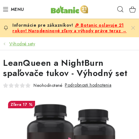
Prejsť
Hľad
na
obsah
🎉 Botanic oslavuje 21
PREMIUM
rokov! Narodeninové zľavy a výhody práve teraz →
DOPLNKY STRAVY
Výhodné sety
CIELE
LeanQueen a NightBurn
spaľovače tukov - Výhodný set
POTRAVINY A NÁPOJE
Podrobnosti hodnotenia
Neohodnotené
ZĽAVY, AKCIE
17 %
ZLOŽKY
ŽENY