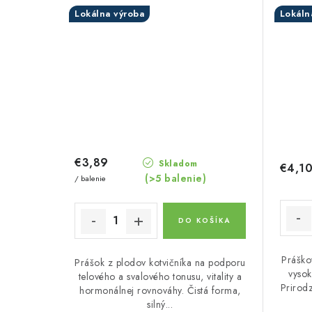
Lokálna výroba
Lokáln
€3,89
Skladom
€4,1
(>5 balenie)
/ balenie
DO KOŠÍKA
Práško
Prášok z plodov kotvičníka na podporu
vyso
telového a svalového tonusu, vitality a
Prirod
hormonálnej rovnováhy. Čistá forma,
silný...