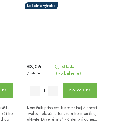
Lokálna výroba
€3,06
Skladom
(>5 balenie)
/ balenie
ÍKA
DO KOŠÍKA
prášku
Kotvičník prispieva k normálnej činnosti
tačí ho
svalov, telovému tonusu a hormonálnej
d do...
aktivite. Drvená vňať v čistej prírodnej...