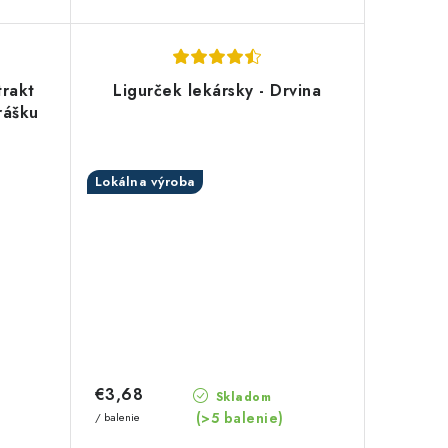
trakt
Ligurček lekársky - Drvina
rášku
Lokálna výroba
€3,68
Skladom
(>5 balenie)
/ balenie