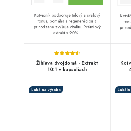
o
o
v
v
Kotvičník podporuje telový a svalový
Kotvi
tonus, pomáha s regeneráciou a
ton
prirodzene zvyšuje vitalitu. Prémiový
prirod
extrakt s 90%...
Žihľava dvojdomá - Extrakt
Kotv
10:1 v kapsuliach
Lokálna výroba
Lokáln