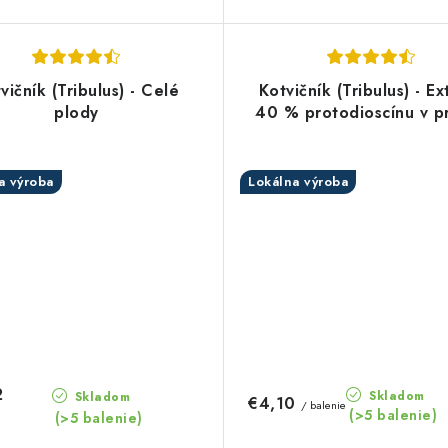
vičník (Tribulus) - Celé
Kotvičník (Tribulus) - Ex
plody
40 % protodioscínu v p
a výroba
Lokálna výroba
2
Skladom
Skladom
€4,10
/ balenie
(>5 balenie)
(>5 balenie)