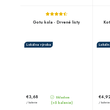
Gotu kola - Drvené listy
Kot
Lokálna výroba
Lokáln
€3,68
€4,9
Skladom
(>5 balenie)
/ balenie
/ balenie