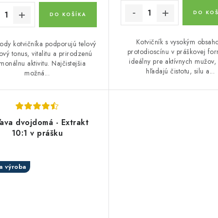
DO KOŠ
DO KOŠÍKA
Kotvičník s vysokým obsa
ody kotvičníka podporujú telový
protodioscínu v práškovej for
ový tonus, vitalitu a prirodzenú
ideálny pre aktívnych mužov, 
monálnu aktivitu. Najčistejšia
hľadajú čistotu, silu a...
možná...
ľava dvojdomá - Extrakt
10:1 v prášku
a výroba