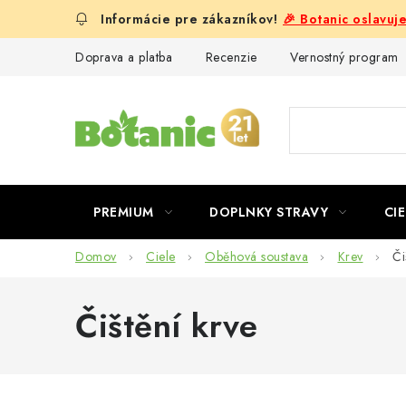
Prejsť
🎉 Botanic oslavuj
na
obsah
Doprava a platba
Recenzie
Vernostný program
PREMIUM
DOPLNKY STRAVY
CIE
Domov
Ciele
Oběhová soustava
Krev
Či
Čištění krve