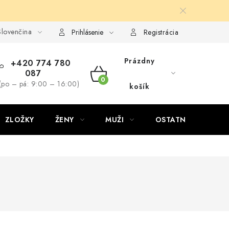
lovenčina
Prihlásenie
Registrácia
Prázdny
+420 774 780
087
NÁKUPNÝ
(po – pá: 9:00 – 16:00)
košík
KOŠÍK
ZLOŽKY
ŽENY
MUŽI
OSTATNÉ
D