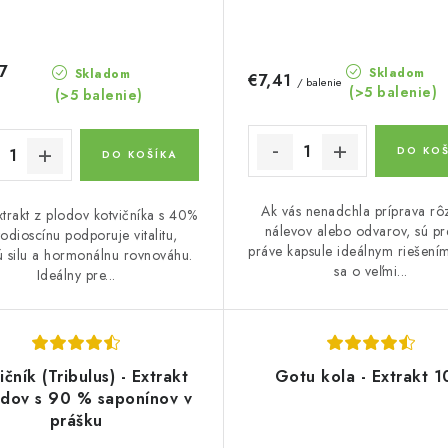
7
Skladom
Skladom
€7,41
/ balenie
(>5 balenie)
(>5 balenie)
DO KOŠ
DO KOŠÍKA
Ak vás nenadchla príprava rô
xtrakt z plodov kotvičníka s 40%
nálevov alebo odvarov, sú pr
odioscínu podporuje vitalitu,
práve kapsule ideálnym riešení
ú silu a hormonálnu rovnováhu.
sa o veľmi...
Ideálny pre...
ičník (Tribulus) - Extrakt
Gotu kola - Extrakt 1
odov s 90 % saponínov v
prášku