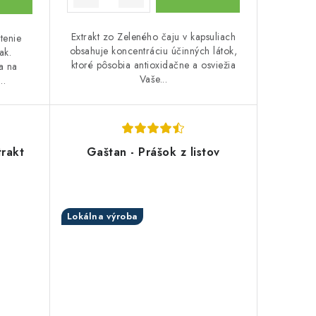
Extrakt zo Zeleného čaju v kapsuliach
tenie
obsahuje koncentráciu účinných látok,
ak.
ktoré pôsobia antioxidačne a osviežia
a na
Vaše...
..
trakt
Gaštan - Prášok z listov
Lokálna výroba