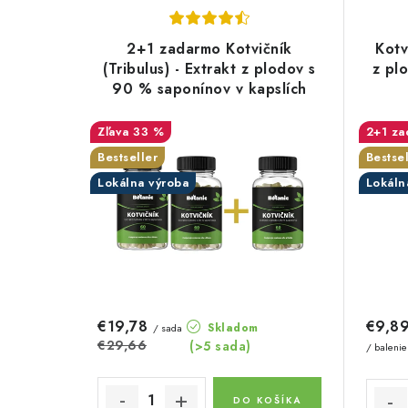
V
d
ý
e
2+1 zadarmo Kotvičník
Kotv
p
(Tribulus) - Extrakt z plodov s
z pl
n
90 % saponínov v kapslích
i
i
s
33 %
2+1 za
e
Bestseller
Bestsel
p
p
Lokálna výroba
Lokáln
r
r
o
o
d
d
u
u
€19,78
€9,8
Skladom
/ sada
k
€29,66
(>5 sada)
k
/ balenie
t
t
DO KOŠÍKA