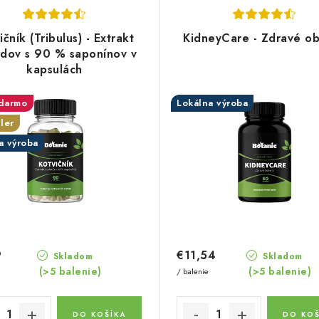
ičník (Tribulus) - Extrakt
KidneyCare - Zdravé ob
odov s 90 % saponínov v
kapsulách
darmo
Lokálna výroba
ler
a výroba
9
€11,54
Skladom
Skladom
(>5 balenie)
(>5 balenie)
/ balenie
DO KOŠÍKA
DO KOŠ