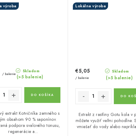
a výroba
Lokálna výroba
€5,05
Skladom
Skladom
0
/ balenie
(>5 balenie)
(>5 balenie)
/ balenie
DO KOŠÍKA
DO KOŠ
vý extrakt Kotvičníka zemného s
Extrakt z rastliny Gotu kola v 
kým obsahom 90 % saponínov.
môžete využiť veľmi pohodlne. S
zená podpora svalového tonusu,
vmiešať do vody alebo napríkla
regenerácie a...