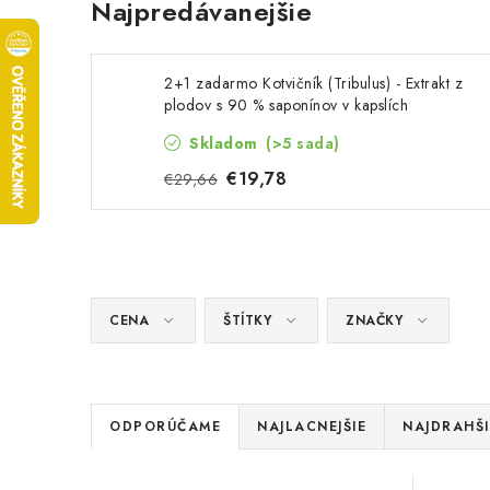
Najpredávanejšie
2+1 zadarmo Kotvičník (Tribulus) - Extrakt z
plodov s 90 % saponínov v kapslích
Skladom
(>5 sada)
€19,78
€29,66
CENA
ŠTÍTKY
ZNAČKY
R
ODPORÚČAME
NAJLACNEJŠIE
NAJDRAHŠI
a