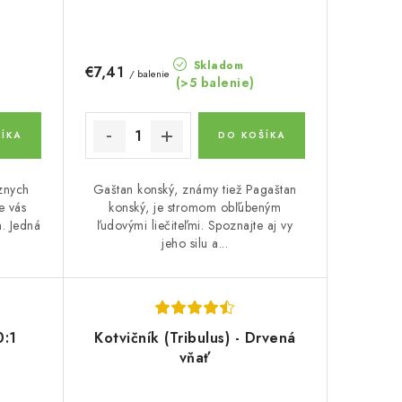
Skladom
€7,41
/ balenie
(>5 balenie)
ÍKA
DO KOŠÍKA
znych
Gaštan konský, známy tiež Pagaštan
e vás
konský, je stromom obľúbeným
m. Jedná
ľudovými liečiteľmi. Spoznajte aj vy
jeho silu a...
0:1
Kotvičník (Tribulus) - Drvená
vňať