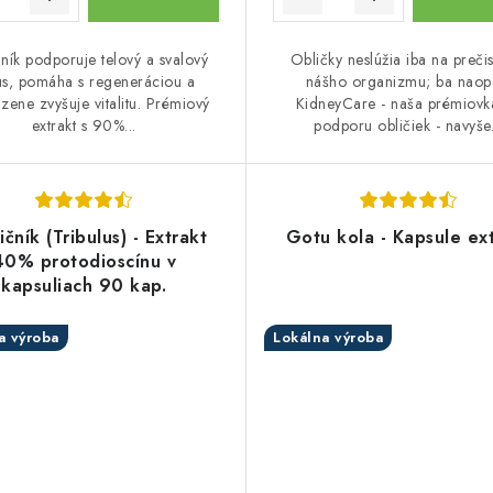
čník podporuje telový a svalový
Obličky neslúžia iba na prečis
us, pomáha s regeneráciou a
nášho organizmu; ba naop
zene zvyšuje vitalitu. Prémiový
KidneyCare - naša prémiovk
extrakt s 90%...
podporu obličiek - navyše.
ičník (Tribulus) - Extrakt
Gotu kola - Kapsule ex
40% protodioscínu v
kapsuliach 90 kap.
a výroba
Lokálna výroba