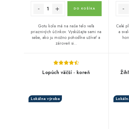
DO KOŠÍKA
Gotu kola má na naše telo veľa
Celé pl
priaznivých účinkov. Vyskúšajte sami na
a sval
sebe, ako ju možno pohodlne užívať a
hor
zároveň si...
Lopúch väčší - koreň
Žih
Lokálna výroba
Lokáln