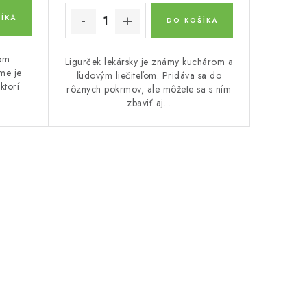
ÍKA
DO KOŠÍKA
hom
Ligurček lekársky je známy kuchárom a
me je
ľudovým liečiteľom. Pridáva sa do
ktorí
rôznych pokrmov, ale môžete sa s ním
zbaviť aj...