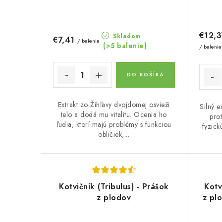
€12,3
Skladom
€7,41
/ balenie
(>5 balenie)
/ balenie
DO KOŠÍKA
Extrakt zo Žihľavy dvojdomej osvieži
Silný e
telo a dodá mu vitalitu. Ocenia ho
prot
ľudia, ktorí majú problémy s funkciou
fyzick
obličiek,...
Kotvičník (Tribulus) - Prášok
Kotv
z plodov
z pl