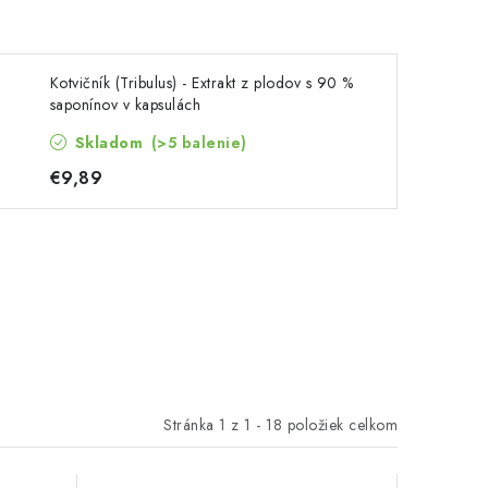
Kotvičník (Tribulus) - Extrakt z plodov s 90 %
saponínov v kapsulách
Skladom
(>5 balenie)
€9,89
Stránka
1
z
1
-
18
položiek celkom