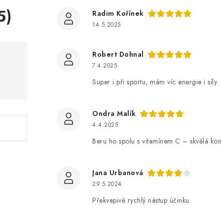
5)
Radim Kořínek
14.5.2025
Robert Dohnal
7.4.2025
Super i při sportu, mám víc energie i síly.
Ondra Malík
4.4.2025
Beru ho spolu s vitamínem C – skvělá ko
Jana Urbanová
29.5.2024
Překvapivě rychlý nástup účinku.