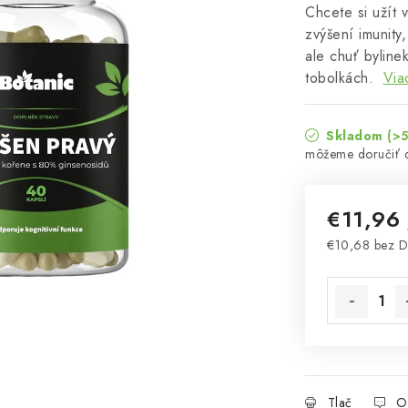
Chcete si užít 
zvýšení imunity
ale chuť byline
tobolkách.
Via
Skladom
(>5
€11,96
€10,68 bez 
Jednotková 
Tlač
O