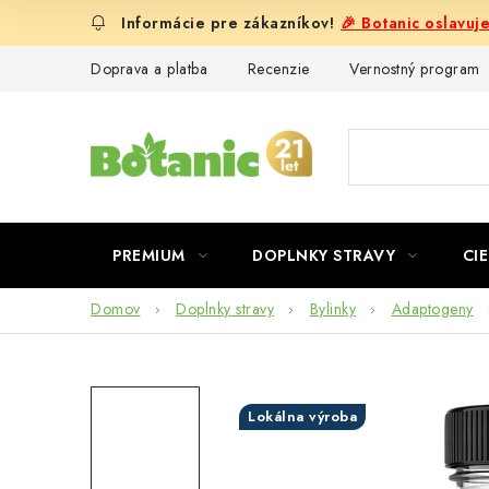
Prejsť
🎉 Botanic oslavuj
na
obsah
Doprava a platba
Recenzie
Vernostný program
PREMIUM
DOPLNKY STRAVY
CIE
Domov
Doplnky stravy
Bylinky
Adaptogeny
Lokálna výroba