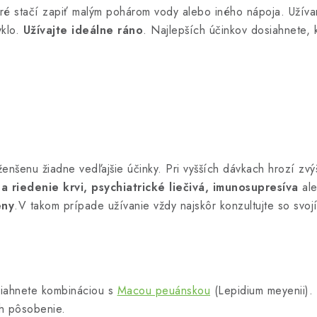
oré stačí zapiť malým pohárom vody alebo iného nápoja. Užívan
yklo.
Užívajte ideálne ráno
. Najlepších účinkov dosiahnete,
nšenu žiadne vedľajšie účinky. Pri vyšších dávkach hrozí zvý
na riedenie krvi, psychiatrické liečivá, imunosupresíva
al
eny
.V takom prípade užívanie vždy najskôr konzultujte so svoj
siahnete kombináciou s
Macou peuánskou
(Lepidium meyenii).
ch pôsobenie.