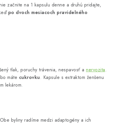
ie začnite na 1 kapsulu denne a druhú pridajte,
 keď
po dvoch mesiacoch pravidelného
šený tlak, poruchy trávenia, nespavosť a
nervozita
.
ebo máte
cukrovku
. Kapsule s extraktom ženšenu
ím lekárom.
 Obe byliny radíme medzi adaptogény a ich