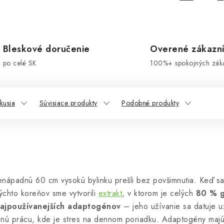
Bleskové doručenie
Overené zákazn
po celé SK
100%+ spokojných zák
kusia
Súvisiace produkty
Podobné produkty
nenápadnú 60 cm vysokú bylinku prešli bez povšimnutia. Keď sa
týchto koreňov sme vytvorili
extrakt
, v ktorom je celých
80 % g
ajpoužívanejších adaptogénov
– jeho užívanie sa datuje 
čnú prácu, kde je stres na dennom poriadku. Adaptogény majú t