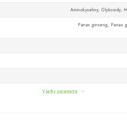
Aminokyseliny, Glykosidy, Mi
Panax ginseng, Panax gi
Všetky parametre