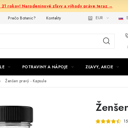
e 21 rokov! Narodeninové zľavy a výhody práve teraz →
EUR
S
Prečo Botanic?
Kontakty
LE
POTRAVINY A NÁPOJE
ZĽAVY, AKCIE
Ženšen pravý - Kapsule
Ženšen
15