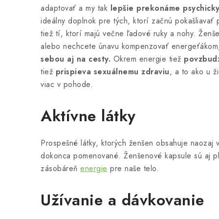
adaptovať a my tak
lepšie prekonáme psychicky 
ideálny doplnok pre tých, ktorí začnú pokašliavať
tiež tí, ktorí majú večne ľadové ruky a nohy. Žen
alebo nechcete únavu kompenzovať energeťákom, k
sebou aj na cesty.
Okrem energie tiež
povzbudz
tiež
prispieva sexuálnemu zdraviu
, a to ako u ž
viac v pohode.
Aktívne látky
Prospešné látky, ktorých ženšen obsahuje naozaj v
dokonca pomenované. Ženšenové kapsule sú aj 
zásobáreň
energie
pre naše telo.
Užívanie a dávkovanie