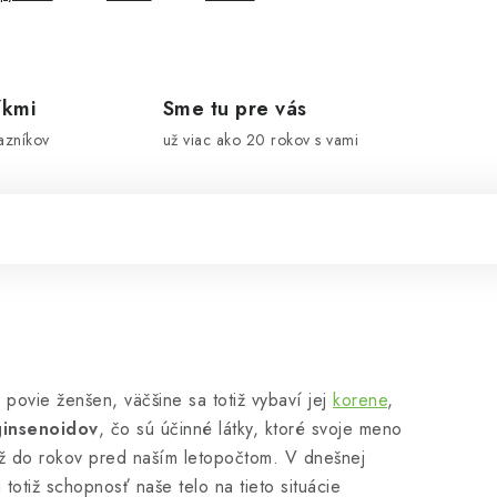
íkmi
Sme tu pre vás
azníkov
už viac ako 20 rokov s vami
 povie ženšen, väčšine sa totiž vybaví jej
korene
,
insenoidov
, čo sú účinné látky, ktoré svoje meno
už do rokov pred naším letopočtom. V dnešnej
otiž schopnosť naše telo na tieto situácie