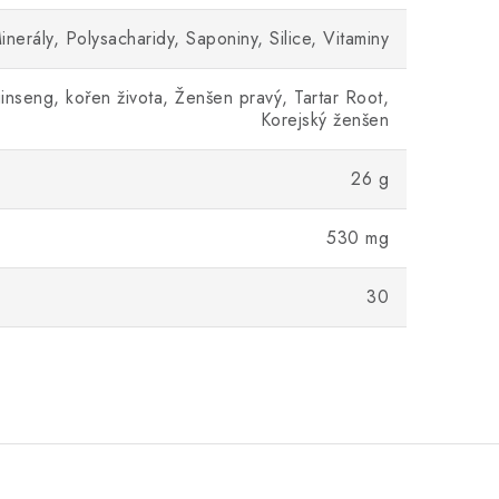
nerály, Polysacharidy, Saponiny, Silice, Vitaminy
nseng, kořen života, Ženšen pravý, Tartar Root,
Korejský ženšen
26 g
530 mg
30