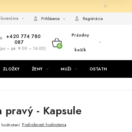
lovenčina
Prihlásenie
Registrácia
Prázdny
+420 774 780
087
NÁKUPNÝ
(po – pá: 9:00 – 16:00)
košík
KOŠÍK
ZLOŽKY
ŽENY
MUŽI
OSTATNÉ
D
 pravý - Kapsule
Podrobnosti hodnotenia
 hodnotení