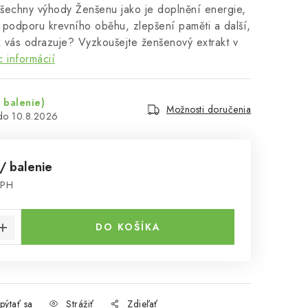
všechny výhody Ženšenu jako je doplnění energie,
, podporu krevního oběhu, zlepšení paměti a další,
k vás odrazuje? Vyzkoušejte ženšenový extrakt v
c informácií
 balenie)
Možnosti doručenia
10.8.2026
/ balenie
DPH
cena:
DO KOŠÍKA
pýtať sa
Strážiť
Zdieľať