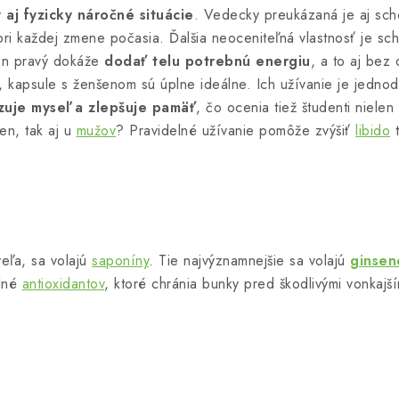
aj fyzicky náročné situácie
. Vedecky preukázaná je aj sc
 pri každej zmene počasia. Ďalšia neoceniteľná vlastnosť je s
šen pravý dokáže
dodať telu potrebnú energiu
, a to aj bez
apsule s ženšenom sú úplne ideálne. Ich užívanie je jednod
uje myseľ a zlepšuje pamäť
, čo ocenia tiež študenti niel
ien, tak aj u
mužov
? Pravidelné užívanie pomôže zvýšiť
libido
t
eľa, sa volajú
saponíny
. Tie najvýznamnejšie sa volajú
ginsen
plné
antioxidantov
, ktoré chránia bunky pred škodlivými vonkajš