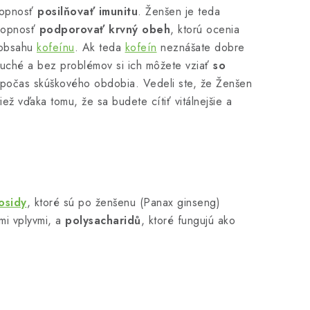
hopnosť
posilňovať imunitu
. Ženšen je teda
chopnosť
podporovať krvný obeh
, ktorú ocenia
 obsahu
kofeínu
. Ak teda
kofeín
neznášate dobre
uché a bez problémov si ich môžete vziať
so
en počas skúškového obdobia. Vedeli ste, že Ženšen
iež vďaka tomu, že sa budete cítiť vitálnejšie a
osidy
, ktoré sú po ženšenu (Panax ginseng)
ími vplyvmi, a
polysacharidů
, ktoré fungujú ako