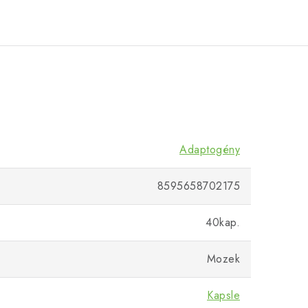
Adaptogény
8595658702175
40kap.
Mozek
Kapsle