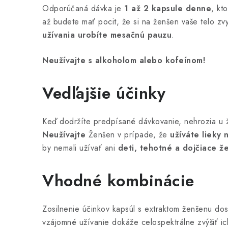
Odporúčaná dávka je
1 až 2 kapsule denne
, kt
až budete mať pocit, že si na ženšen vaše telo zv
užívania urobíte mesačnú pauzu
.
Neužívajte s alkoholom alebo kofeínom!
Vedľajšie účinky
Keď dodržíte predpísané dávkovanie, nehrozia u že
Neužívajte
Ženšen v prípade, že
užíváte lieky 
by nemali užívať ani
deti, tehotné a dojčiace ž
Vhodné kombinácie
Zosilnenie účinkov kapsúl s extraktom ženšenu do
vzájomné užívanie dokáže celospektrálne zvýšiť i