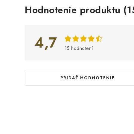
V
Hodnotenie produktu (1
ý
p
i
4,7
s
15 hodnotení
h
o
d
PRIDAŤ HODNOTENIE
n
o
t
e
n