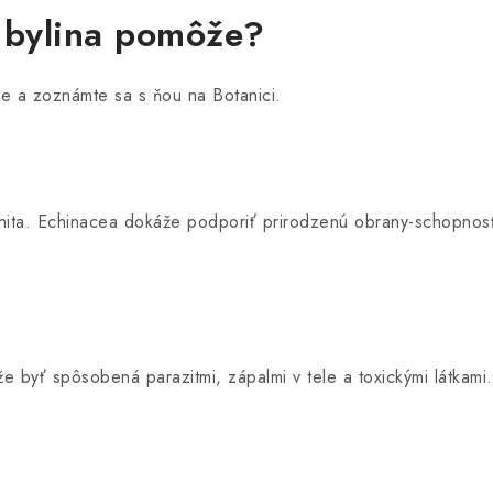
 bylina pomôže?
ie a zoznámte sa s ňou na Botanici.
a. Echinacea dokáže podporiť prirodzenú obrany-schopnosť te
e byť spôsobená parazitmi, zápalmi v tele a toxickými látkam