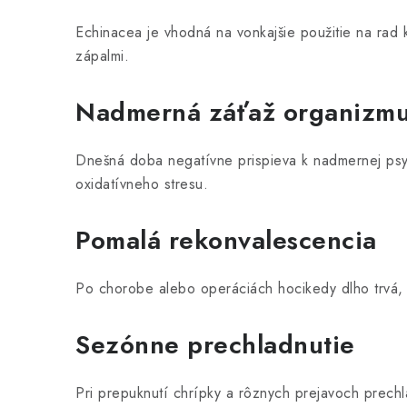
u
Echinacea je vhodná na vonkajšie použitie na rad 
zápalmi.
Nadmerná záťaž organizm
Dnešná doba negatívne prispieva k nadmernej psych
oxidatívneho stresu.
Pomalá rekonvalescencia
Po chorobe alebo operáciách hocikedy dlho trvá, k
Sezónne prechladnutie
Pri prepuknutí chrípky a rôznych prejavoch prechl