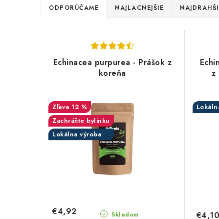
R
ODPORÚČAME
NAJLACNEJŠIE
NAJDRAHŠI
a
V
d
ý
e
Echinacea purpurea - Prášok z
Echi
p
koreňa
z
n
i
i
s
12 %
Lokáln
e
Zachráňte bylinku
p
p
Lokálna výroba
r
r
o
o
d
d
u
u
€4,92
€4,1
Skladom