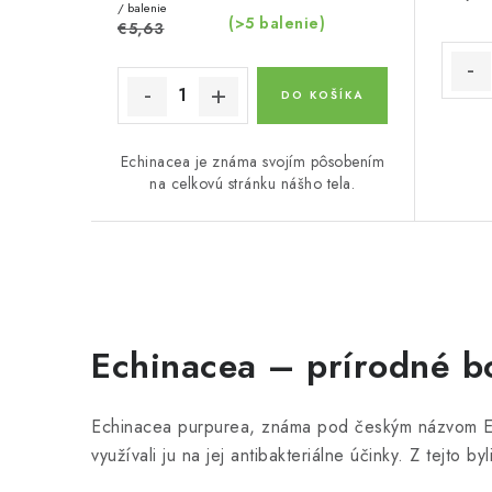
k
k
/ balenie
(>5 balenie)
€5,63
t
t
o
o
DO KOŠÍKA
v
v
Echinacea je známa svojím pôsobením
na celkovú stránku nášho tela.
O
v
Echinacea – prírodné b
l
á
Echinacea purpurea, známa pod českým názvom Echi
d
využívali ju na jej antibakteriálne účinky. Z tejto b
a