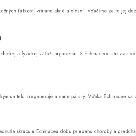
kožných ťažkostí vrátane akné a plesní. Vďačíme za to jej dez
u
ickej a fyzickej záťaži organizmu. S Echinaceou ste viac odo
ým sa telo zregeneruje a načerpá sily. Vďaka Echinacee sa zo
adnutia skracuje Echinacea dobu priebehu choroby a predchádz