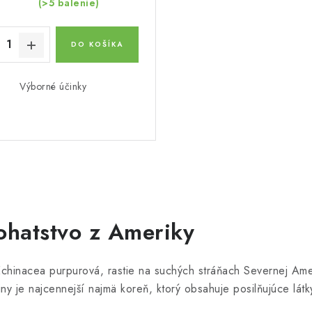
(>5 balenie)
DO KOŠÍKA
Výborné účinky
ohatstvo z Ameriky
nacea purpurová, rastie na suchých stráňach Severnej Ameriky
yliny je najcennejší najmä koreň, ktorý obsahuje posilňujúce látk