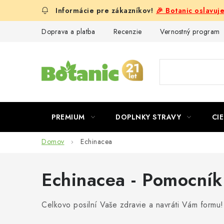
Prejsť
🎉 Botanic oslavuj
na
obsah
Doprava a platba
Recenzie
Vernostný program
PREMIUM
DOPLNKY STRAVY
CIE
Domov
Echinacea
Echinacea - Pomocník
Celkovo posilní Vaše zdravie a navráti Vám formu!