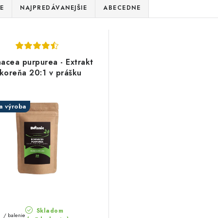
E
NAJPREDÁVANEJŠIE
ABECEDNE
nacea purpurea - Extrakt
 koreňa 20:1 v prášku
a výroba
Skladom
0
/ balenie