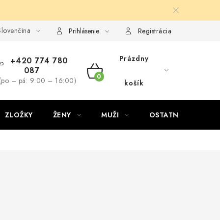
lovenčina
Prihlásenie
Registrácia
Prázdny
+420 774 780
087
NÁKUPNÝ
(po – pá: 9:00 – 16:00)
košík
KOŠÍK
ZLOŽKY
ŽENY
MUŽI
OSTATNÉ
D