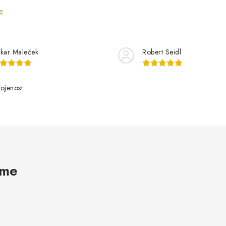
e
kar Maleček
Robert Seidl
ojenost
ame