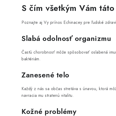
S čím všetkým Vám táto
c
i
Poznajte aj Vy prínos Echinacey pre ľudské zdrav
e
p
Slabá odolnosť organizmu
r
v
Častú chorobnosť môže spôsobovať oslabená imunit
k
baktériám.
y
Zanesené telo
v
ý
Každý z nás sa občas stretáva s únavou, ktorá môž
p
navracia mu stratenú vitalitu.
i
s
Kožné problémy