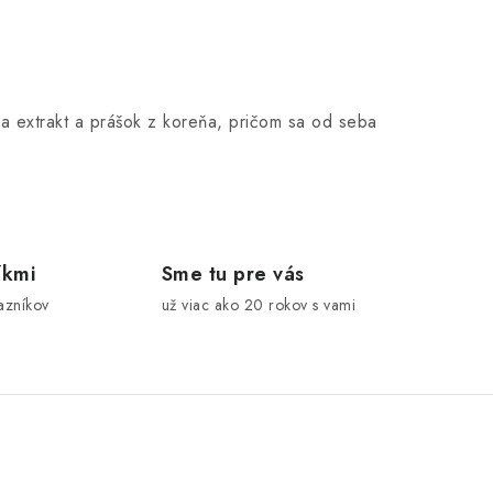
 na extrakt a prášok z koreňa, pričom sa od seba
íkmi
Sme tu pre vás
azníkov
už viac ako 20 rokov s vami