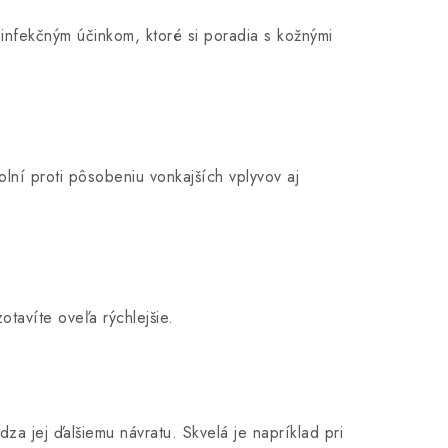
infekčným účinkom, ktoré si poradia s kožnými
lní proti pôsobeniu vonkajších vplyvov aj
tavíte oveľa rýchlejšie.
a jej ďalšiemu návratu. Skvelá je napríklad pri