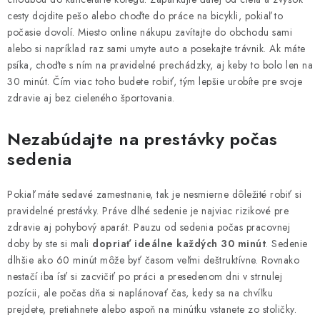
cesty dojdite pešo alebo choďte do práce na bicykli, pokiaľ to
počasie dovolí. Miesto online nákupu zavítajte do obchodu sami
alebo si napríklad raz sami umyte auto a posekajte trávnik. Ak máte
psíka, choďte s ním na pravidelné prechádzky, aj keby to bolo len na
30 minút. Čím viac toho budete robiť, tým lepšie urobíte pre svoje
zdravie aj bez cieleného športovania.
Nezabúdajte na prestávky počas
sedenia
Pokiaľ máte sedavé zamestnanie, tak je nesmierne dôležité robiť si
pravidelné prestávky. Práve dlhé sedenie je najviac rizikové pre
zdravie aj pohybový aparát. Pauzu od sedenia počas pracovnej
doby by ste si mali
dopriať ideálne každých 30 minút
. Sedenie
dlhšie ako 60 minút môže byť časom veľmi deštruktívne. Rovnako
nestačí iba ísť si zacvičiť po práci a presedenom dni v strnulej
pozícii, ale počas dňa si naplánovať čas, kedy sa na chvíľku
prejdete, pretiahnete alebo aspoň na minútku vstanete zo stoličky.