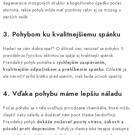
degenerácie mozgových štruktúr a kognitívneho úpadku počas
starnutia, takže pohyb môže mať pozitívny vplyv aj na mozog u
starších osôb.
3. Pohybom ku kvalitnejšiemu spánku
Nedarí sa vám dobre spať? O dôvod viac venovať sa pohybu. S
pravidelnou fyzickou aktivitou sa spája aj kvalitnejší spánok.
Pravidelný pohyb pomáha
s rýchlejším zaspávaním,
kvalitnejším odpočinkom a prehĺbením spánku
. Dôležité je
ale necvičiť príliš krátko pred spaním, inak bude účinok opačný.
4. Vďaka pohybu máme lepšiu náladu
Počas pohybu sa v tele uvoľňujú prirodzené chemikálie, ktoré môžu
zlepšiť našu náladu a dodávať nám pocit šťastia (endorfíny).
Pravidelný pohyb
dokáže znižovať pocity stresu, úzkosti a
pôsobí proti depresiám
. Pohyb je vlastne taká terapia dostupná