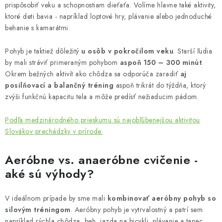
prispôsobiť veku a schopnostiam dieťaťa. Volíme hlavne také aktivity,
ktoré deti bavia - napríklad loptové hry, plávanie alebo jednoduché
behanie s kamarátmi.
Pohyb je taktiež dôležitý
u osôb v pokročilom veku
. Starší ľudia
by mali stráviť primeraným pohybom
aspoň 150 – 300 minút
.
Okrem bežných aktivít ako chôdza sa odporúča zaradiť
aj
posilňovací a balančný tréning
aspoň trikrát do týždňa, ktorý
zvýši funkčnú kapacitu tela a môže predísť nežiaducim pádom.
Podľa medzinárodného prieskumu sú najobľúbenejšou aktivitou
Slovákov prechádzky v prírode.
Aeróbne vs. anaeróbne cvičenie -
aké sú výhody?
V ideálnom prípade by sme mali
kombinovať aeróbny pohyb so
silovým tréningom
. Aeróbny pohyb je vytrvalostný a patrí sem
napríklad rýchla chôdza, beh, jazda na bicykli, plávanie a tanec.