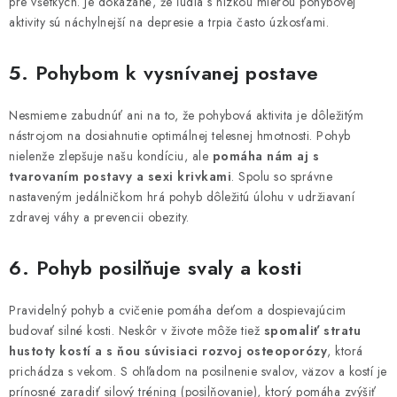
pre všetkých. Je dokázané, že ľudia s nízkou mierou pohybovej
aktivity sú náchylnejší na depresie a trpia často úzkosťami.
5. Pohybom k vysnívanej postave
Nesmieme zabudnúť ani na to, že pohybová aktivita je dôležitým
nástrojom na dosiahnutie optimálnej telesnej hmotnosti. Pohyb
nielenže zlepšuje našu kondíciu, ale
pomáha nám aj s
tvarovaním postavy a sexi krivkami
. Spolu so správne
nastaveným jedálničkom hrá pohyb dôležitú úlohu v udržiavaní
zdravej váhy a prevencii obezity.
6. Pohyb posilňuje svaly a kosti
Pravidelný pohyb a cvičenie pomáha deťom a dospievajúcim
budovať silné kosti. Neskôr v živote môže tiež
spomaliť stratu
hustoty kostí a s ňou súvisiaci rozvoj osteoporózy
, ktorá
prichádza s vekom. S ohľadom na posilnenie svalov, väzov a kostí je
prínosné zaradiť silový tréning (posilňovanie), ktorý pomáha zvýšiť