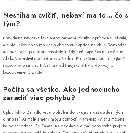
Nestíham cvičiť, nebaví ma to… čo s
tým?
Pravidelná návšteva fitka alebo bežecké okruhy v prírode sú skvelé,
ale nie každý na to má čas alebo tomu nepríde na chuť. Rozhodne
ale nezúfajte, pokiaľ si nemôžete každý deň nájsť čas na cvičenie.
Akákoľvek aktivita je lepšia ako žiadna. Pre väčšinu ľudí je najľahší
spôsob, ako sa viac hýbať, zaradiť nejakú aktivitu do svojho
každodenného života.
Počíta sa všetko. Ako jednoducho
zaradiť viac pohybu?
Úplne ľahko. Zaraďte
viac pohybu do svojich každodenných
činností
. Aj malé zmeny môžu pomôcť. Namiesto výťahu môžete
ísť po schodoch. Pri čakaní na odoslanie e-mailov sa treba prejdite
chodbou do kancelárie kolegu. Zaparkujte ďalej od cieľa a zvyšok