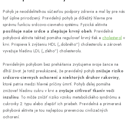
Pohyb je neoddeliteľnou súčasťou podpory zdravia a mal by pre nás
byť úplne prirodzený. Pravidelný pohyb je dôležitý hlavne pre
správnu funkciu srdcovo-cievneho systému. Fyzická aktivita
posilňuje naše srdce a zlepšuje krvný obeh
. Pravidelná
pohybová aktivita taktiež pomáha regulovať krvný tlak a
cholesterol
v
krvi. Prispieva k zvýšeniu HDL („dobrého“) cholesterolu a zároveň
vyvažuje hladinu LDL („zlého“) cholesterolu.
Pravidelným pohybom bez preháňania zvyšujeme svoje šance na
dlhší život. Je totiž preukázané, že pravidelný pohyb
znižuje riziko
srdcovo-cievnych ochorení a niektorých druhov rakoviny
,
ktoré patria medzi hlavné príčiny úmrtí. Pohyb ďalej pomáha
znižovať hladinu cukru v krvi a
zvyšuje citlivosť tkanív voči
inzulínu
. To môže znížiť riziko vzniku metabolického syndrómu a
cukrovky 2. typu alebo zlepšiť ich priebeh. Pravidelná a primeraná
pohybová aktivita je tou najlepšou prevenciou civilizačných
ochorení.