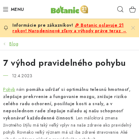
Prejsť
Hľad
na
obsah
🎉 Botanic oslavuje 21
PREMIUM
rokov! Narodeninové zľavy a výhody práve teraz →
DOPLNKY STRAVY
Blog
CIELE
7 výhod pravidelného pohybu
POTRAVINY A NÁPOJE
12.4.2023
Pohyb
nám
pomáha udržať si optimálnu telesnú hmotnosť,
ZĽAVY, AKCIE
zlepšuje prekrvenie a fungovanie mozgu, znižuje riziko
celého radu ochorení, posilňuje kosti a svaly, a v
ZLOŽKY
neposlednom rade zlepšuje náladu aj našu schopnosť
vykonávať každodenné činnosti
. Len máloktorá zmena
ŽENY
životného štýlu má taký veľký vplyv na naše zdravie ako pravidelný
pohyb. Rovnako veľký význam má už iba zdravé stravovanie. Aké