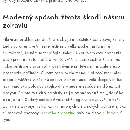
výhody môžeme získať z pravidelného pohybu?
MUŽI
Moderný spôsob života škodí nášmu
OSTATNÉ
zdraviu
DOVOLENKA
Hlavným problémom dnešnej doby je nedostatok pohybovej aktivity.
Ľudia sú dnes oveľa menej aktívni a veľký podiel na tom má
Doprava a platba
Recenzie
Vernostný program
skutočnosť, že nám technológie uľahčili život. Namiesto chodenia
Prečo Botanic?
Kontakty
pešo jazdíme autom alebo MHD, väčšinu domácich prác za nás
robia prístroje a svoj voľný čas trávime pri televízii, mobile alebo
obrazovke počítača. Okrem toho oveľa menej ľudí robí manuálnu
prácu a väčšina z nás má sedavé zamestnanie. Veľa dospelých ľudí
trávi viac ako polovicu svojho dňa v sede a zabúda na dôležitosť
pohybu. Pritom
fyzická neaktivita je označovaná za „tichého
zabijaka“
. Sedavý spôsob života totiž negatívne ovplyvňuje naše
zdravie a zvyšuje riziko vzniku mnohých chronických ochorení, ako
sú srdcové choroby,
nadváha
a
obezita
, mŕtvica alebo
cukrovka
2.
typu.