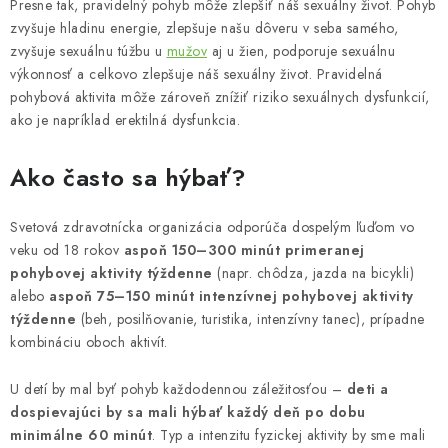
Presne tak, pravidelný pohyb môže zlepšiť náš sexuálny život. Pohyb
zvyšuje hladinu energie, zlepšuje našu dôveru v seba samého,
zvyšuje sexuálnu túžbu u
mužov
aj u žien, podporuje sexuálnu
výkonnosť a celkovo zlepšuje náš sexuálny život. Pravidelná
pohybová aktivita môže zároveň znížiť riziko sexuálnych dysfunkcií,
ako je napríklad erektilná dysfunkcia.
Ako často sa hýbať?
Svetová zdravotnícka organizácia odporúča dospelým ľuďom vo
veku od 18 rokov
aspoň 150–300 minút primeranej
pohybovej aktivity týždenne
(napr. chôdza, jazda na bicykli)
alebo
aspoň 75–150 minút intenzívnej pohybovej aktivity
týždenne
(beh, posilňovanie, turistika, intenzívny tanec), prípadne
kombináciu oboch aktivít.
U detí by mal byť pohyb každodennou záležitosťou –
deti a
dospievajúci by sa mali hýbať každý deň po dobu
minimálne 60 minút
. Typ a intenzitu fyzickej aktivity by sme mali