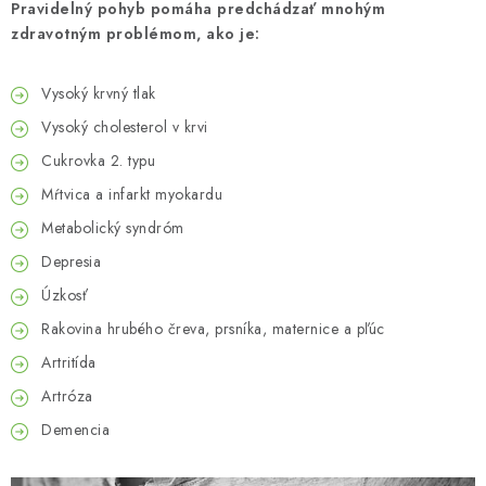
Pravidelný pohyb pomáha predchádzať mnohým
zdravotným problémom, ako je:
Vysoký krvný tlak
Vysoký cholesterol v krvi
Cukrovka 2. typu
Mŕtvica a infarkt myokardu
Metabolický syndróm
Depresia
Úzkosť
Rakovina hrubého čreva, prsníka, maternice a pľúc
Artritída
Artróza
Demencia