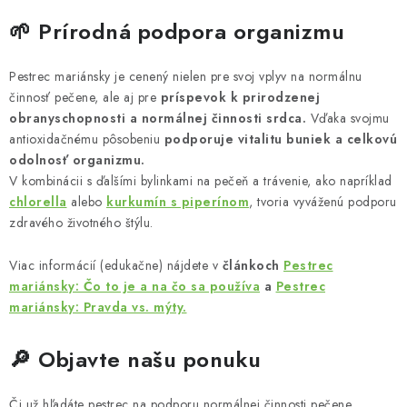
🌱 Prírodná podpora organizmu
Pestrec mariánsky je cenený nielen pre svoj vplyv na normálnu
činnosť pečene, ale aj pre
príspevok k prirodzenej
obranyschopnosti a normálnej činnosti srdca.
Vďaka svojmu
antioxidačnému pôsobeniu
podporuje vitalitu buniek a celkovú
odolnosť organizmu.
V kombinácii s ďalšími bylinkami na pečeň a trávenie, ako napríklad
chlorella
alebo
kurkumín s piperínom
, tvoria vyváženú podporu
zdravého životného štýlu.
Viac informácií (edukačne) nájdete v
článkoch
Pestrec
mariánsky: Čo to je a na čo sa používa
a
Pestrec
mariánsky: Pravda vs. mýty.
🔎 Objavte našu ponuku
Či už hľadáte pestrec na podporu normálnej činnosti pečene,