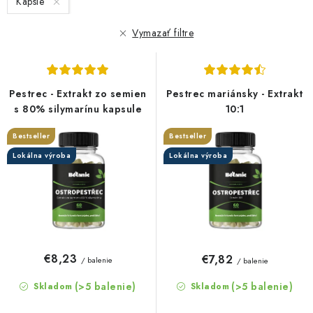
Kapsle
p
i
r
e
Vymazať filtre
o
p
d
r
u
o
Pestrec - Extrakt zo semien
Pestrec mariánsky - Extrakt
k
d
s 80% silymarínu kapsule
10:1
t
u
Bestseller
Bestseller
o
k
Lokálna výroba
Lokálna výroba
v
t
o
v
€8,23
€7,82
/ balenie
/ balenie
(>5 balenie)
(>5 balenie)
Skladom
Skladom