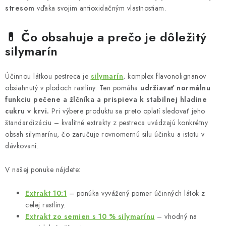
e
stresom
vďaka svojim antioxidačným vlastnostiam.
p
r
💊 Čo obsahuje a prečo je dôležitý
v
silymarín
k
y
Účinnou látkou pestreca je
silymarín
, komplex flavonolignanov
v
obsiahnutý v plodoch rastliny. Ten pomáha
udržiavať normálnu
ý
funkciu pečene a žlčníka a prispieva k stabilnej hladine
p
cukru v krvi.
Pri výbere produktu sa preto oplatí sledovať jeho
i
štandardizáciu – kvalitné extrakty z pestreca uvádzajú konkrétny
s
obsah silymarínu, čo zaručuje rovnomernú silu účinku a istotu v
u
dávkovaní.
V našej ponuke nájdete:
Extrakt 10:1
– ponúka vyvážený pomer účinných látok z
celej rastliny.
Extrakt zo semien s 10 % silymarínu
– vhodný na