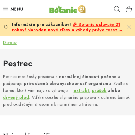
Prejsť
Hľad
na
obsah
🎉 Botanic oslavuje 21
PREMIUM
rokov! Narodeninové zľavy a výhody práve teraz →
DOPLNKY STRAVY
Domov
CIELE
Pestrec
POTRAVINY A NÁPOJE
Pestrec mariánsky prispieva k
normálnej činnosti pečene
a
podporuje
prirodzenú obranyschopnosť organizmu
. Zvoľte si
ZĽAVY, AKCIE
formu, ktorá vám najviac vyhovuje –
extrakt
,
prášok
alebo
drvený plod
.
Vďaka obsahu silymarínu prispieva k ochrane buniek
ZLOŽKY
pred oxidačným stresom a k normálnemu tráveniu.
ŽENY