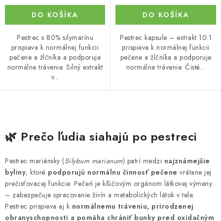
DO KOŠÍKA
DO KOŠÍKA
Pestrec s 80% silymarínu
Pestrec kapsule – extrakt 10:1
prispieva k normálnej funkcii
prispieva k normálnej funkcii
pečene a žlčníka a podporuje
pečene a žlčníka a podporuje
normálne trávenie. Silný extrakt
normálne trávenie. Čisté...
v...
O
v
🌿 Prečo ľudia siahajú po pestreci
l
á
Pestrec mariánsky (
Silybum marianum
) patrí medzi
najznámejšie
d
byliny
, ktoré
podporujú normálnu činnosť pečene
vrátane jej
a
prečisťovacej funkcie. Pečeň je kľúčovým orgánom látkovej výmeny
c
– zabezpečuje spracovanie živín a metabolických látok v tele.
Pestrec prispieva aj k
normálnemu tráveniu, prirodzenej
i
obranyschopnosti a pomáha chrániť bunky pred oxidačným