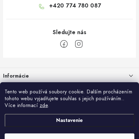
+420 774 780 087
Z
á
Informácie
p
ä
Doprava a platba
Tento web používá soubory cookie. Dalším procházením
O Botanicu
t
tohoto webu vyjadřujete souhlas s jejich používáním..
Veľkoobchod
i
Blog
Více informací
zde
.
Blog Botanic – sprievodca svetom bylín, vitamínov a
e
Zákazková výroba
doplnkov stravy
Projekt Botanic pomáha
Nastavenie
Facebook
Obchodné podmienky
Ako užívať jablčný ocot: tekutý, kapsuly alebo gumové cukríky?
O nás
30.7.2026
Ochrana osobných údajov