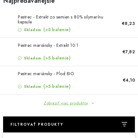
Najpredávanejšie
MUŽI
OSTATNÉ
Pestrec - Extrakt zo semien s 80% silymarínu
kapsule
€8,23
(>5 balenie)
Skladom
DOVOLENKA
Pestrec mariánsky - Extrakt 10:1
Doprava a platba
Recenzie
Vernostný program
€7,82
(>5 balenie)
Skladom
Prečo Botanic?
Kontakty
Pestrec mariánsky - Plod BIO
€4,10
(>5 balenie)
Skladom
Zobraziť viac produktov
FILTROVAŤ PRODUKTY