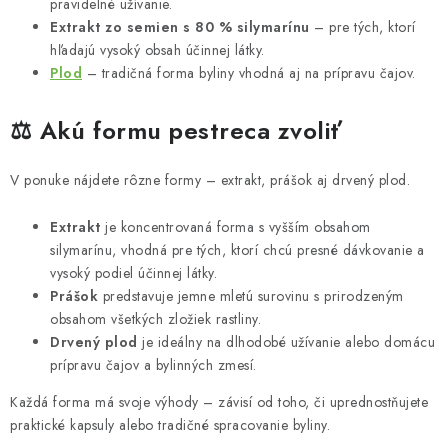
pravidelné užívanie.
Extrakt zo semien s 80 % silymarínu
– pre tých, ktorí
hľadajú vysoký obsah účinnej látky.
Plod
– tradičná forma byliny vhodná aj na prípravu čajov.
⚖️ Akú formu pestreca zvoliť
V ponuke nájdete rôzne formy – extrakt, prášok aj drvený plod.
Extrakt
je koncentrovaná forma s vyšším obsahom
silymarínu, vhodná pre tých, ktorí chcú presné dávkovanie a
vysoký podiel účinnej látky.
Prášok
predstavuje jemne mletú surovinu s prirodzeným
obsahom všetkých zložiek rastliny.
Drvený plod
je ideálny na dlhodobé užívanie alebo domácu
prípravu čajov a bylinných zmesí.
Každá forma má svoje výhody – závisí od toho, či uprednostňujete
praktické kapsuly alebo tradičné spracovanie byliny.