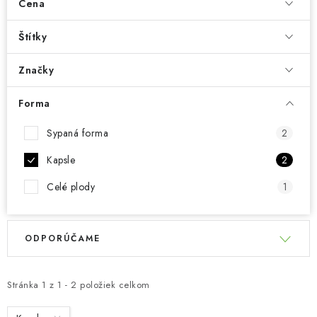
Cena
Štítky
Značky
Forma
Sypaná forma
2
Kapsle
2
Celé plody
1
V
R
ODPORÚČAME
ý
a
p
d
i
e
Stránka
1
z
1
-
2
položiek celkom
s
n