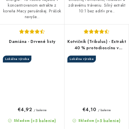
koncentrovanom extrakte z
zdravému tráveniu. Silný extrakt
koreňa Macy peruánskej. Prášok
10:1 bez aditív pre...
navyše...
Damiána - Drvené listy
Kotvičník (Tribulus) - Extrakt
40 % protodioscínu v
prášku
Lokálna výroba
Lokálna výroba
€4,92
€4,10
/ balenie
/ balenie
(>5 balenie)
(>5 balenie)
Skladom
Skladom