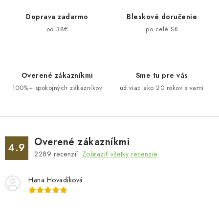
a
o
c
Doprava zadarmo
Bleskové doručenie
v
i
od 38€
po celé SK
a
e
n
p
i
r
e
Overené zákazníkmi
Sme tu pre vás
v
100%+ spokojných zákazníkov
už viac ako 20 rokov s vami
k
y
v
ý
p
Overené zákazníkmi
4.9
i
2289
recenzií.
Zobraziť všetky recenzie
s
u
Hana Hovadíková