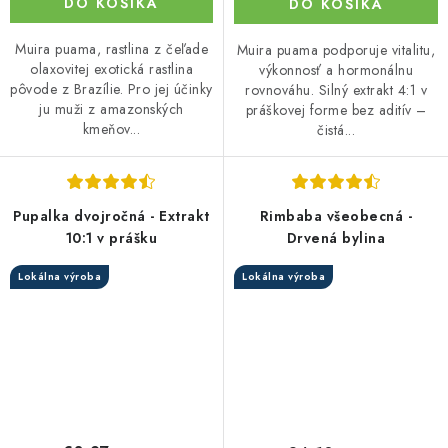
DO KOŠÍKA
DO KOŠÍKA
Muira puama, rastlina z čeľade
Muira puama podporuje vitalitu,
olaxovitej exotická rastlina
výkonnosť a hormonálnu
pôvode z Brazílie. Pro jej účinky
rovnováhu. Silný extrakt 4:1 v
ju muži z amazonských
práškovej forme bez aditív –
kmeňov...
čistá...
Pupalka dvojročná - Extrakt
Rimbaba všeobecná -
10:1 v prášku
Drvená bylina
Lokálna výroba
Lokálna výroba