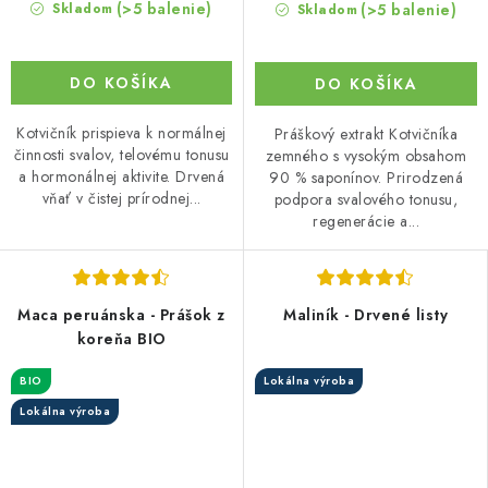
(>5 balenie)
(>5 balenie)
Skladom
Skladom
DO KOŠÍKA
DO KOŠÍKA
Kotvičník prispieva k normálnej
Práškový extrakt Kotvičníka
činnosti svalov, telovému tonusu
zemného s vysokým obsahom
a hormonálnej aktivite. Drvená
90 % saponínov. Prirodzená
vňať v čistej prírodnej...
podpora svalového tonusu,
regenerácie a...
Maca peruánska - Prášok z
Maliník - Drvené listy
koreňa BIO
BIO
Lokálna výroba
Lokálna výroba