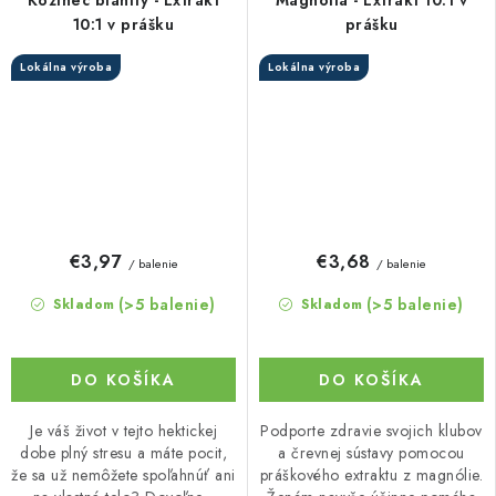
10:1 v prášku
prášku
Lokálna výroba
Lokálna výroba
€3,97
€3,68
/ balenie
/ balenie
(>5 balenie)
(>5 balenie)
Skladom
Skladom
DO KOŠÍKA
DO KOŠÍKA
Je váš život v tejto hektickej
Podporte zdravie svojich klubov
dobe plný stresu a máte pocit,
a črevnej sústavy pomocou
že sa už nemôžete spoľahnúť ani
práškového extraktu z magnólie.