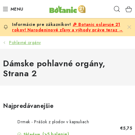
Prejsť
Hľad
na
obsah
🎉 Botanic oslavuje 21
PREMIUM
rokov! Narodeninové zľavy a výhody práve teraz →
DOPLNKY STRAVY
Pohlavné orgány
CIELE
Dámske pohlavné orgány
,
Strana 2
POTRAVINY A NÁPOJE
ZĽAVY, AKCIE
ZLOŽKY
Najpredávanejšie
ŽENY
Drmek - Prášok z plodov v kapsuliach
€5,75
(>5 balenie)
Skladom