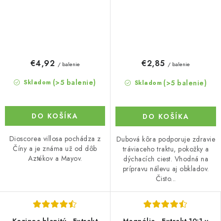
€4,92
€2,85
/ balenie
/ balenie
(>5 balenie)
(>5 balenie)
Skladom
Skladom
DO KOŠÍKA
DO KOŠÍKA
Dioscorea villosa pochádza z
Dubová kôra podporuje zdravie
Číny a je známa už od dôb
tráviaceho traktu, pokožky a
Aztékov a Mayov.
dýchacích ciest. Vhodná na
prípravu nálevu aj obkladov.
Čisto...
Kozinec blanitý - Extrakt
Magnólia - Extrakt 10:1 v