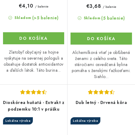
€4,10
€3,68
/ balenie
/ balenie
(>5 balenie)
(5 balenie)
Skladom
Skladom
DO KOŠÍKA
DO KOŠÍKA
Zlatobyľ obyčajný sa hojne
Alchemilková vňať je obľúbená
vyskytuje na severnej pologuli a
ženami z celého sveta. Táto
obsahuje dostatok antioxidantov
stáročiami osvedčená bylina
a ďalších látok. Táto burina...
pomáha s ženskými ťažkosťami.
Siahlo...
Dioskórea huňatá - Extrakt z
Dub letný - Drvená kôra
podzemku 10:1 v prášku
Lokálna výroba
Lokálna výroba