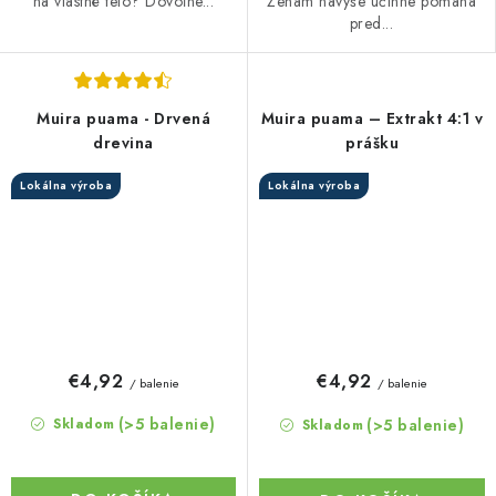
na vlastné telo? Dovoľne...
Ženám navyše účinne pomáha
pred...
Muira puama - Drvená
Muira puama – Extrakt 4:1 v
drevina
prášku
Lokálna výroba
Lokálna výroba
€4,92
€4,92
/ balenie
/ balenie
(>5 balenie)
(>5 balenie)
Skladom
Skladom