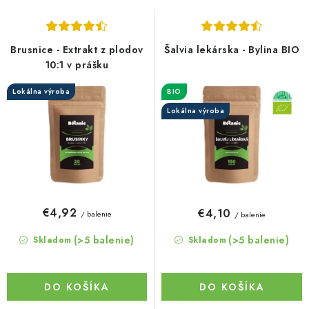
s
n
p
i
r
e
Brusnice - Extrakt z plodov
Šalvia lekárska - Bylina BIO
o
p
10:1 v prášku
d
r
Lokálna výroba
BIO
u
o
Lokálna výroba
k
d
t
u
o
k
v
t
o
€4,92
€4,10
/ balenie
/ balenie
v
(>5 balenie)
(>5 balenie)
Skladom
Skladom
DO KOŠÍKA
DO KOŠÍKA