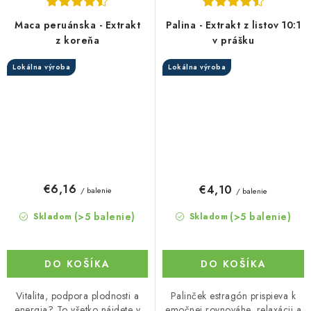
Maca peruánska - Extrakt
Palina - Extrakt z listov 10:1
z koreňa
v prášku
Lokálna výroba
Lokálna výroba
€6,16
€4,10
/ balenie
/ balenie
(>5 balenie)
(>5 balenie)
Skladom
Skladom
DO KOŠÍKA
DO KOŠÍKA
Vitalita, podpora plodnosti a
Palinček estragón prispieva k
energia? To všetko nájdete v
emočnej rovnováhe, relaxácii a