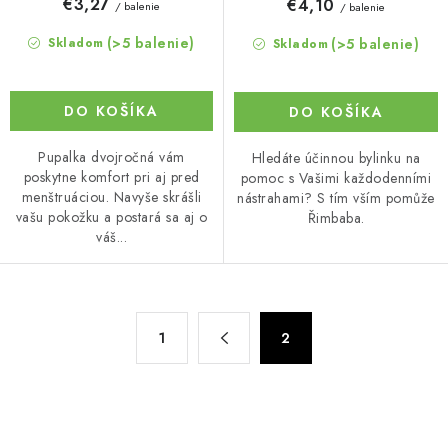
€3,27
€4,10
/ balenie
/ balenie
(>5 balenie)
(>5 balenie)
Skladom
Skladom
DO KOŠÍKA
DO KOŠÍKA
Pupalka dvojročná vám
Hledáte účinnou bylinku na
poskytne komfort pri aj pred
pomoc s Vašimi každodenními
menštruáciou. Navyše skrášli
nástrahami? S tím vším pomůže
vašu pokožku a postará sa aj o
Řimbaba.
váš...
O
S
1
2
t
v
r
l
á
á
n
d
k