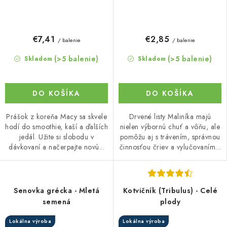
€7,41
€2,85
/ balenie
/ balenie
(>5 balenie)
(>5 balenie)
Skladom
Skladom
DO KOŠÍKA
DO KOŠÍKA
Prášok z koreňa Macy sa skvele
Drvené listy Maliníka majú
hodí do smoothie, kaší a ďalších
nielen výbornú chuť a vôňu, ale
jedál. Užite si slobodu v
pomôžu aj s trávením, správnou
dávkovaní a načerpajte novú...
činnosťou čriev a vylučovaním...
Senovka grécka - Mletá
Kotvičník (Tribulus) - Celé
semená
plody
Lokálna výroba
Lokálna výroba