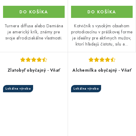
DO KOŠÍKA
DO KOŠÍKA
Turnera diffusa alebo Damiána
Kotvičník s vysokým obsahom
je americký krík, známy pre
protodioscínu v práškovej forme
svoje afrodiziakálne vlastnosti.
je ideálny pre aktívnych mužov,
ktorí hľadajú čistotu, silu a...
Zlatobyľ obyčajný - Vňať
Alchemilka obyčajný - Vňať
Lokálna výroba
Lokálna výroba