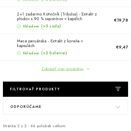
MUŽI
2+1 zadarmo Kotvičník (Tribulus) - Extrakt z
OSTATNÉ
plodov s 90 % saponínov v kapslích
€19,78
(>5 sada)
Skladom
DOVOLENKA
Maca peruánska - Extrakt z koreňa v
kapsulách
€9,47
Doprava a platba
Recenzie
Vernostný program
(>5 balenie)
Skladom
Prečo Botanic?
Kontakty
Zobraziť viac produktov
FILTROVAŤ PRODUKTY
V
R
ODPORÚČAME
ý
a
p
d
i
e
Stránka
2
z
2
-
46
položiek celkom