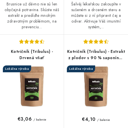
Brusnice už dávno nie sú len
Šalvěj lékařskou zakoupíte v
obyčajná potravina. Skúste náš
sušeném a drceném stavu a
extrakt a predíďte mnohým
můžete si z ní připravit čaj a
zdravotným problémom, na
odvar. Aktivuje Váš imunitní
prevenciu...
systém,...
Kotvičník (Tribulus) -
Kotvičník (Tribulus) - Extrakt
Drvená vňať
z plodov s 90 % saponínov
v prášku
Lokálna výroba
Lokálna výroba
€3,06
€4,10
/ balenie
/ balenie