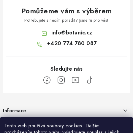
Pomůžeme vám s výběrem
Potřebujete s něčím poradit? Jsme tu pro vás!
info
@
botanic.cz
+420 774 780 087
Z
á
Informace
p
a
Doprava a platba
Botanic
Tento web používá soubory cookies. Dalším
t
procházením tohoto webu vyjadřujete souhlas s jejich