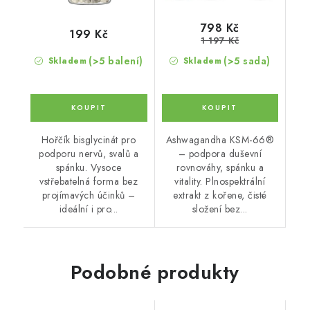
798 Kč
199 Kč
1 197 Kč
(>5 balení)
(>5 sada)
Skladem
Skladem
Hořčík bisglycinát pro
Ashwagandha KSM-66®
podporu nervů, svalů a
– podpora duševní
spánku. Vysoce
rovnováhy, spánku a
vstřebatelná forma bez
vitality. Plnospektrální
projímavých účinků –
extrakt z kořene, čisté
ideální i pro...
složení bez...
Podobné produkty