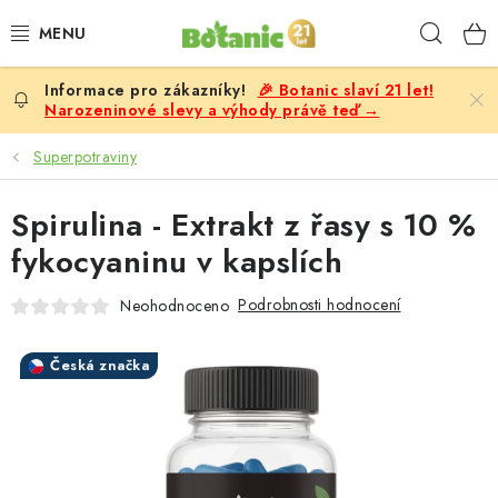
Přejít
Hleda
na
obsah
🎉 Botanic slaví 21 let!
PREMIUM
Narozeninové slevy a výhody právě teď →
DOPLŇKY STRAVY
Superpotraviny
CÍLE
Spirulina - Extrakt z řasy s 10 %
fykocyaninu v kapslích
POTRAVINY, NÁPOJE
Podrobnosti hodnocení
Neohodnoceno
SLEVY, AKCE
Česká značka
BESTSELLERY
ŽENY