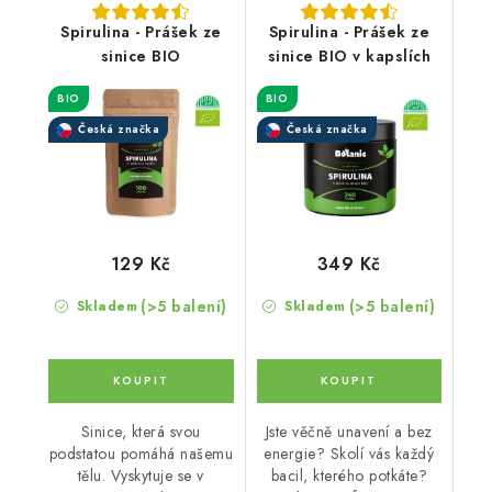
Spirulina - Prášek ze
Spirulina - Prášek ze
sinice BIO
sinice BIO v kapslích
BIO
BIO
Česká značka
Česká značka
129 Kč
349 Kč
(>5 balení)
(>5 balení)
Skladem
Skladem
Sinice, která svou
Jste věčně unavení a bez
podstatou pomáhá našemu
energie? Skolí vás každý
tělu. Vyskytuje se v
bacil, kterého potkáte?