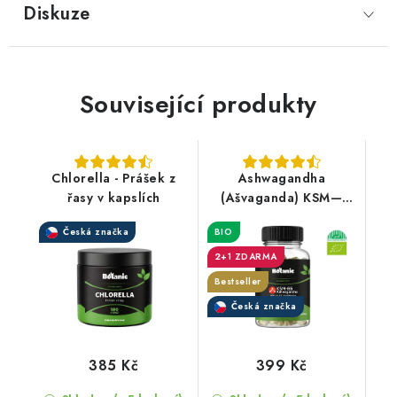
Diskuze
Související produkty
Chlorella - Prášek z
Ashwagandha
řasy v kapslích
(Ašvaganda) KSM—
66® - Kapsle BIO
Česká značka
BIO
2+1 ZDARMA
Bestseller
Česká značka
385 Kč
399 Kč