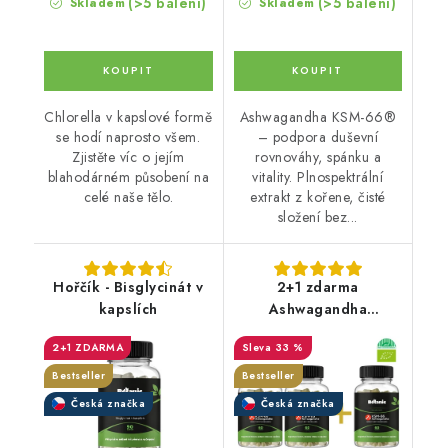
(>5 balení)
(>5 balení)
Skladem
Skladem
Chlorella v kapslové formě
Ashwagandha KSM-66®
se hodí naprosto všem.
– podpora duševní
Zjistěte víc o jejím
rovnováhy, spánku a
blahodárném působení na
vitality. Plnospektrální
celé naše tělo.
extrakt z kořene, čisté
složení bez...
Hořčík - Bisglycinát v
2+1 zdarma
kapslích
Ashwagandha
(Ašvaganda) KSM—
2+1 ZDARMA
33 %
66® - Kapsle BIO
Bestseller
Bestseller
Česká značka
Česká značka