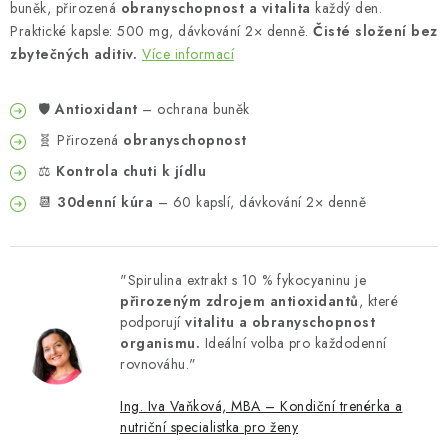
buněk, přirozená
obranyschopnost a vitalita
každý den.
Praktické kapsle: 500 mg, dávkování 2× denně.
Čisté složení bez
zbytečných aditiv.
Více informací
🛡️
Antioxidant
– ochrana buněk
🧬 Přirozená
obranyschopnost
⚖️
Kontrola chuti k jídlu
📆
30denní kúra
– 60 kapslí, dávkování 2× denně
"Spirulina extrakt s 10 % fykocyaninu je
přirozeným zdrojem antioxidantů
, které
podporují
vitalitu a obranyschopnost
organismu.
Ideální volba pro každodenní
rovnováhu."
Ing. Iva Vaňková, MBA – Kondiční trenérka a
nutriční specialistka pro ženy