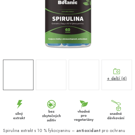
MUŽI
OSTATNÍ
DOVOLENÁ
Doprava a platba
Recenze
Věrnostní program
Proč Botanic?
Kontakty
+ další (4)
Spirulina extrakt s 10 % fykocyaninu –
antioxidant
pro ochranu