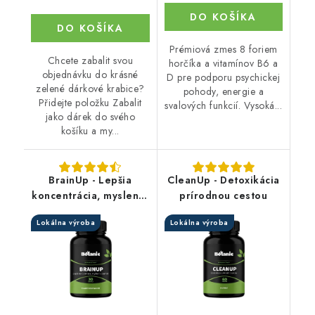
DO KOŠÍKA
DO KOŠÍKA
Prémiová zmes 8 foriem
Chcete zabalit svou
horčíka a vitamínov B6 a
objednávku do krásné
D pre podporu psychickej
zelené dárkové krabice?
pohody, energie a
Přidejte položku Zabalit
svalových funkcií. Vysoká...
jako dárek do svého
košíku a my...
BrainUp - Lepšia
CleanUp - Detoxikácia
koncentrácia, myslenie
prírodnou cestou
a pamäť
Lokálna výroba
Lokálna výroba