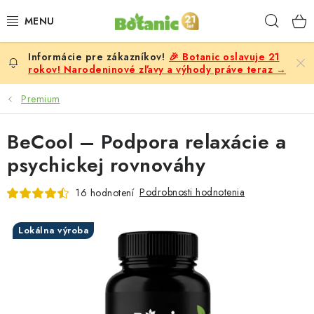
Prejsť
Hľad
na
obsah
🎉 Botanic oslavuje 21
PREMIUM
rokov! Narodeninové zľavy a výhody práve teraz →
DOPLNKY STRAVY
Premium
CIELE
BeCool – Podpora relaxácie a
psychickej rovnováhy
POTRAVINY A NÁPOJE
Podrobnosti hodnotenia
16 hodnotení
ZĽAVY, AKCIE
Lokálna výroba
ZLOŽKY
ŽENY