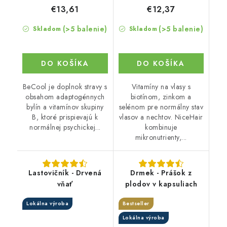
€13,61
€12,37
(>5 balenie)
(>5 balenie)
Skladom
Skladom
DO KOŠÍKA
DO KOŠÍKA
BeCool je doplnok stravy s
Vitamíny na vlasy s
obsahom adaptogénnych
biotínom, zinkom a
bylín a vitamínov skupiny
selénom pre normálny stav
B, ktoré prispievajú k
vlasov a nechtov. NiceHair
normálnej psychickej...
kombinuje
mikronutrienty,...
Lastovičník - Drvená
Drmek - Prášok z
vňať
plodov v kapsuliach
Lokálna výroba
Bestseller
Lokálna výroba