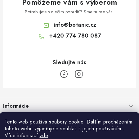
Pomôžeme vám s výberom
Potrebujete s niečím poradiť? Sme tu pre vás!
info
@
botanic.cz
+420 774 780 087
Z
á
Informácie
p
ä
Doprava a platba
Tento web používá soubory cookie. Dalším procházením
O Botanicu
t
tohoto webu vyjadřujete souhlas s jejich používáním..
Veľkoobchod
i
Blog
Více informací
zde
.
Blog Botanic – sprievodca svetom bylín, vitamínov a