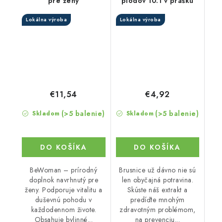
pre ženy
plodov 10:1 v prášku
Lokálna výroba
Lokálna výroba
€11,54
€4,92
(>5 balenie)
(>5 balenie)
Skladom
Skladom
DO KOŠÍKA
DO KOŠÍKA
BeWoman – prírodný
Brusnice už dávno nie sú
doplnok navrhnutý pre
len obyčajná potravina.
ženy. Podporuje vitalitu a
Skúste náš extrakt a
duševnú pohodu v
predíďte mnohým
každodennom živote.
zdravotným problémom,
Obsahuje bylinné...
na prevenciu...