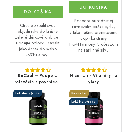
DO KOŠÍKA
DO KOŠÍKA
Podpora prirodzenej
Chcete zabalit svou
rovnováhy počas cyklu,
objednávku do krásné
vďaka nášmu prémiovému
zelené dárkové krabice?
doplnku stravy
Přidejte položku Zabalit
FlowHarmony. S dôrazom
jako dárek do svého
na rastlinné sily...
košíku a my...
BeCool – Podpora
NiceHair - Vitamíny na
relaxácie a psychickej
vlasy
rovnováhy
Lokálna výroba
Bestseller
Lokálna výroba