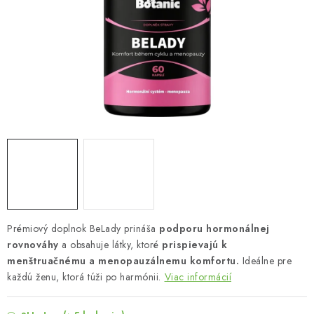
MUŽI
OSTATNÉ
DOVOLENKA
Doprava a platba
Recenzie
Vernostný program
Prečo Botanic?
Kontakty
Prémiový doplnok BeLady prináša
podporu hormonálnej
rovnováhy
a obsahuje látky, ktoré
prispievajú k
menštruačnému a menopauzálnemu komfortu.
Ideálne pre
každú ženu, ktorá túži po harmónii.
Viac informácií