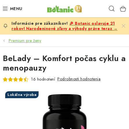
Prejsť
Hľad
na
obsah
🎉 Botanic oslavuje 21
PREMIUM
rokov! Narodeninové zľavy a výhody práve teraz →
DOPLNKY STRAVY
Premium pre ženy
CIELE
BeLady – Komfort počas cyklu a
menopauzy
POTRAVINY A NÁPOJE
Podrobnosti hodnotenia
16 hodnotení
ZĽAVY, AKCIE
Lokálna výroba
ZLOŽKY
ŽENY