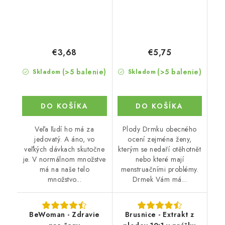
€3,68
€5,75
(>5 balenie)
(>5 balenie)
Skladom
Skladom
DO KOŠÍKA
DO KOŠÍKA
Veľa ľudí ho má za
Plody Drmku obecného
jedovatý. A áno, vo
ocení zejména ženy,
veľkých dávkach skutočne
kterým se nedaří otěhotnět
je. V normálnom množstve
nebo které mají
má na naše telo
menstruačními problémy.
množstvo...
Drmek Vám má...
BeWoman - Zdravie
Brusnice - Extrakt z