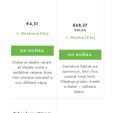
€4,51
€48,37
€51,55
(>5 ks)
Skladom
(5 ks)
Skladom
DO KOŠÍKA
DO KOŠÍKA
Shaker je ideálny variant,
Darčekový balíček pre
ak hľadáte rýchle a
športovcov, ktorí chcú
spoľahlivé riešenie, ktoré
posúvať svoje limity.
Vám umožnia namiešať si
Obsahuje proteín, kreatín
svoj obľúbený nápoj...
a shaker – základnú
výbavu...