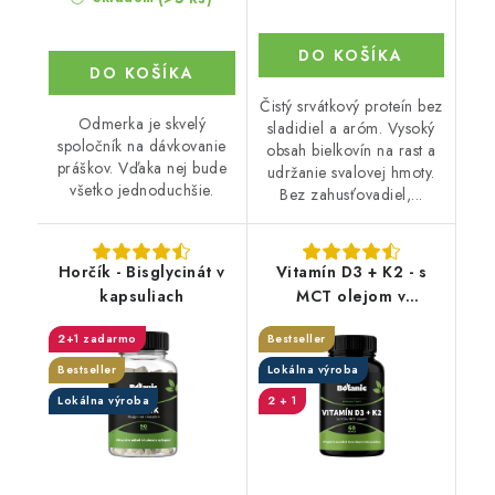
DO KOŠÍKA
DO KOŠÍKA
Čistý srvátkový proteín bez
Odmerka je skvelý
sladidiel a aróm. Vysoký
spoločník na dávkovanie
obsah bielkovín na rast a
práškov. Vďaka nej bude
udržanie svalovej hmoty.
všetko jednoduchšie.
Bez zahusťovadiel,...
Horčík - Bisglycinát v
Vitamín D3 + K2 - s
kapsuliach
MCT olejom v
kapsuliach
2+1 zadarmo
Bestseller
Bestseller
Lokálna výroba
Lokálna výroba
2 + 1