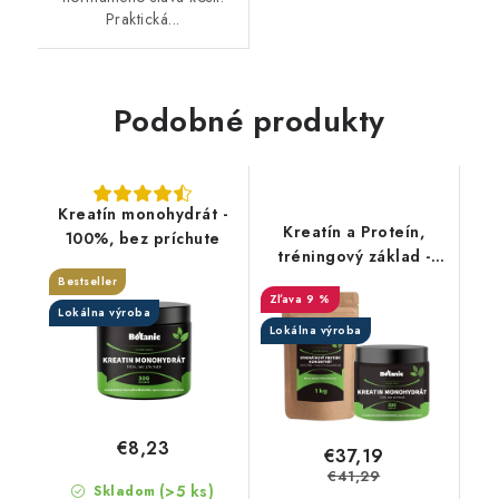
Praktická...
Podobné produkty
Kreatín monohydrát -
Kreatín a Proteín,
100%, bez príchute
tréningový základ -
Výhodný set
Bestseller
9 %
Lokálna výroba
Lokálna výroba
€8,23
€37,19
€41,29
(>5 ks)
Skladom