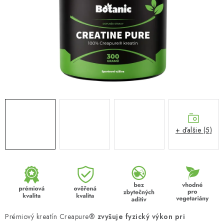
MUŽI
OSTATNÉ
DOVOLENKA
Doprava a platba
Recenzie
Vernostný program
Prečo Botanic?
Kontakty
+ ďalšie (5)
Prémiový kreatín Creapure®
zvyšuje fyzický výkon pri