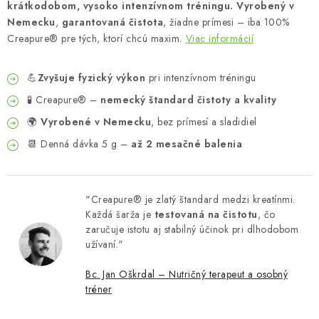
krátkodobom, vysoko intenzívnom tréningu.
Vyrobený v
Nemecku
,
garantovaná čistota
, žiadne prímesi – iba 100%
Creapure® pre tých, ktorí chcú maxim.
Viac informácií
💪
Zvyšuje fyzický výkon
pri intenzívnom tréningu
🧪 Creapure® –
nemecký štandard čistoty a kvality
🌍
Vyrobené v Nemecku
, bez prímesí a sladidiel
📆 Denná dávka 5 g –
až 2 mesačné balenia
"Creapure® je zlatý štandard medzi kreatínmi.
Každá šarža je
testovaná na čistotu
, čo
zaručuje istotu aj stabilný účinok pri dlhodobom
užívaní."
Bc. Jan Oškrdal – Nutričný terapeut a osobný
tréner