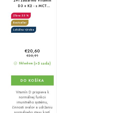
2+1 zadarmo Vitamín
D3 + K2 - s MCT
olejem v kapslích
33 %
Bestseller
Lokálna výroba
€20,60
€30,91
(>5 sada)
Skladom
DO KOŠÍKA
Vitamín D prispieva k
normálnej funkcii
imunitného systému,
činnosti svalov a udržaniu
normálneho stavu kostí.