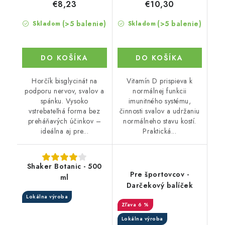
€8,23
€10,30
(>5 balenie)
(>5 balenie)
Skladom
Skladom
DO KOŠÍKA
DO KOŠÍKA
Horčík bisglycinát na
Vitamín D prispieva k
podporu nervov, svalov a
normálnej funkcii
spánku. Vysoko
imunitného systému,
vstrebateľná forma bez
činnosti svalov a udržaniu
preháňavých účinkov –
normálneho stavu kostí.
ideálna aj pre...
Praktická...
Shaker Botanic - 500
Pre športovcov -
ml
Darčekový balíček
Lokálna výroba
6 %
Lokálna výroba