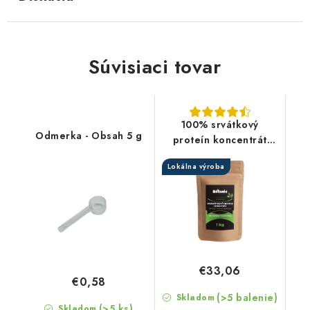
Súvisiaci tovar
100% srvátkový
Odmerka - Obsah 5 g
proteín koncentrát
(WPC 80) – Instantný,
Lokálna výroba
bez príchuti
€33,06
€0,58
(>5 balenie)
Skladom
(>5 ks)
Skladom