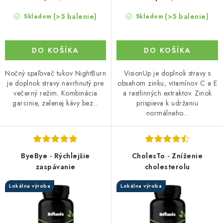
v
(>5 balenie)
(>5 balenie)
Skladom
Skladom
DO KOŠÍKA
DO KOŠÍKA
Nočný spaľovač tukov NightBurn
VisionUp je doplnok stravy s
je doplnok stravy navrhnutý pre
obsahom zinku, vitamínov C a E
večerný režim. Kombinácia
a rastlinných extraktov. Zinok
garcinie, zelenej kávy bez...
prispieva k udržaniu
normálneho...
ByeBye - Rýchlejšie
CholesTo - Zníženie
zaspávanie
cholesterolu
Lokálna výroba
Lokálna výroba