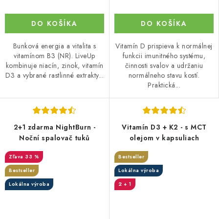
DO KOŠÍKA
DO KOŠÍKA
Bunková energia a vitalita s
Vitamín D prispieva k normálnej
vitamínom B3 (NR). LiveUp
funkcii imunitného systému,
kombinuje niacín, zinok, vitamín
činnosti svalov a udržaniu
D3 a vybrané rastlinné extrakty...
normálneho stavu kostí.
Praktická...
2+1 zdarma NightBurn -
Vitamín D3 + K2 - s MCT
Noční spalovač tuků
olejom v kapsuliach
33 %
Bestseller
Bestseller
Lokálna výroba
Lokálna výroba
2 + 1