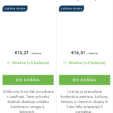
Lokálna výroba
Lokálna výroba
€15,27
€16,51
/ balenie
/ balenie
(>5 balenie)
(>5 balenie)
Skladom
Skladom
DO KOŠÍKA
DO KOŠÍKA
Znížte svoj krvný tlak prirodzene
LiverUp je premyslená
s LessPress. Tento prírodný
kombinácia pestreca, kurkumy,
doplnok obsahuje unikátnu
ženšenu a vitamínov skupiny B.
kombináciu omega-3,
Tieto látky prispievajú k
bylinných...
normálnej...