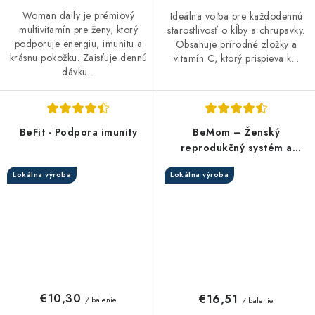
Woman daily je prémiový
Ideálna voľba pre každodennú
multivitamín pre ženy, ktorý
starostlivosť o kĺby a chrupavky.
podporuje energiu, imunitu a
Obsahuje prírodné zložky a
krásnu pokožku. Zaisťuje dennú
vitamín C, ktorý prispieva k...
dávku...
BeFit - Podpora imunity
BeMom – Ženský
reprodukčný systém a
hormonálna rovnováha
Lokálna výroba
Lokálna výroba
€10,30
€16,51
/ balenie
/ balenie