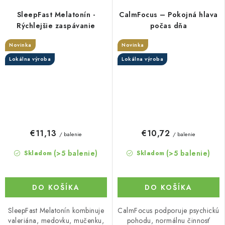
SleepFast Melatonín -
CalmFocus – Pokojná hlava
Rýchlejšie zaspávanie
počas dňa
Novinka
Novinka
Lokálna výroba
Lokálna výroba
€11,13
€10,72
/ balenie
/ balenie
(>5 balenie)
(>5 balenie)
Skladom
Skladom
DO KOŠÍKA
DO KOŠÍKA
SleepFast Melatonín kombinuje
CalmFocus podporuje psychickú
valeriána, medovku, mučenku,
pohodu, normálnu činnosť