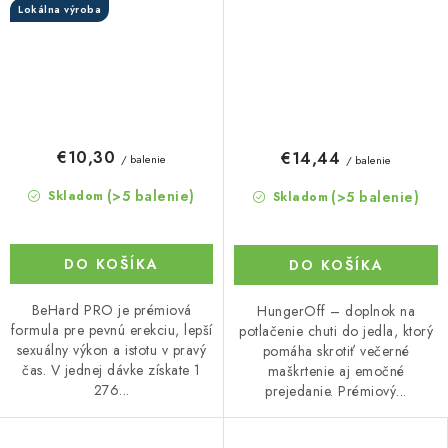
Lokálna výroba
€10,30
€14,44
/ balenie
/ balenie
(>5 balenie)
(>5 balenie)
Skladom
Skladom
DO KOŠÍKA
DO KOŠÍKA
BeHard PRO je prémiová
HungerOff – doplnok na
formula pre pevnú erekciu, lepší
potlačenie chuti do jedla, ktorý
sexuálny výkon a istotu v pravý
pomáha skrotiť večerné
čas. V jednej dávke získate 1
maškrtenie aj emočné
276...
prejedanie. Prémiový...