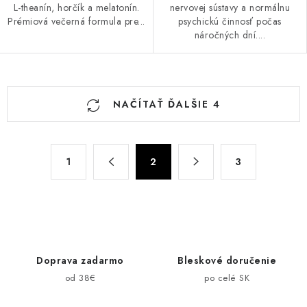
L-theanín, horčík a melatonín.
nervovej sústavy a normálnu
Prémiová večerná formula pre...
psychickú činnosť počas
náročných dní....
O
NAČÍTAŤ ĎALŠIE 4
v
l
á
S
d
1
2
3
t
a
r
c
á
n
i
k
e
o
p
Doprava zadarmo
Bleskové doručenie
v
r
od 38€
po celé SK
a
v
n