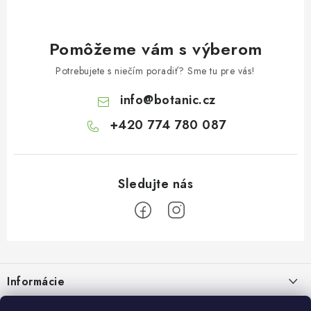
Pomôžeme vám s výberom
Potrebujete s niečím poradiť? Sme tu pre vás!
info
@
botanic.cz
+420 774 780 087
Z
á
Informácie
p
ä
Doprava a platba