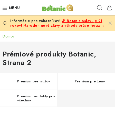
Prejsť
Hľad
na
obsah
🎉 Botanic oslavuje 21
PREMIUM
rokov! Narodeninové zľavy a výhody práve teraz →
DOPLNKY STRAVY
Domov
CIELE
Prémiové produkty Botanic
,
Strana 2
POTRAVINY A NÁPOJE
ZĽAVY, AKCIE
Premium pre mužov
Premium pre ženy
ZLOŽKY
Premium produkty pro
všechny
ŽENY