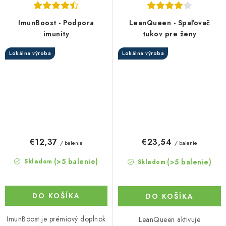
ImunBoost - Podpora
LeanQueen - Spaľovač
imunity
tukov pre ženy
Lokálna výroba
Lokálna výroba
€12,37
€23,54
/ balenie
/ balenie
(>5 balenie)
(>5 balenie)
Skladom
Skladom
DO KOŠÍKA
DO KOŠÍKA
ImunBoost je prémiový doplnok
LeanQueen aktivuje