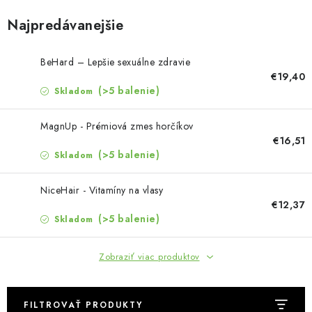
MUŽI
Najpredávanejšie
OSTATNÉ
BeHard – Lepšie sexuálne zdravie
DOVOLENKA
€19,40
(>5 balenie)
Skladom
Doprava a platba
Recenzie
Vernostný program
MagnUp - Prémiová zmes horčíkov
Prečo Botanic?
Kontakty
€16,51
(>5 balenie)
Skladom
NiceHair - Vitamíny na vlasy
€12,37
(>5 balenie)
Skladom
Zobraziť viac produktov
FILTROVAŤ PRODUKTY