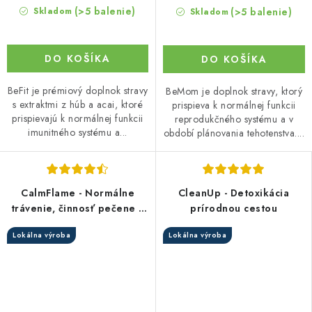
(>5 balenie)
(>5 balenie)
Skladom
Skladom
DO KOŠÍKA
DO KOŠÍKA
BeFit je prémiový doplnok stravy
BeMom je doplnok stravy, ktorý
s extraktmi z húb a acai, ktoré
prispieva k normálnej funkcii
prispievajú k normálnej funkcii
reprodukčného systému a v
imunitného systému a...
období plánovania tehotenstva....
CalmFlame - Normálne
CleanUp - Detoxikácia
trávenie, činnosť pečene a
prírodnou cestou
podpora imunitného
Lokálna výroba
Lokálna výroba
systému