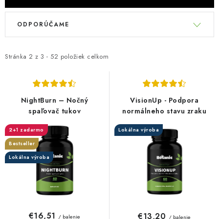
V
R
ODPORÚČAME
ý
a
p
d
i
e
Stránka
2
z
3
-
52
položiek celkom
s
n
p
i
r
e
NightBurn – Nočný
VisionUp - Podpora
o
p
spaľovač tukov
normálneho stavu zraku
d
r
2+1 zadarmo
Lokálna výroba
u
o
Bestseller
k
d
Lokálna výroba
t
u
o
k
v
t
o
€16,51
€13,20
/ balenie
/ balenie