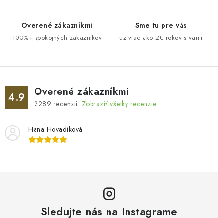
k
i
y
e
v
Overené zákazníkmi
Sme tu pre vás
ý
100%+ spokojných zákazníkov
už viac ako 20 rokov s vami
p
i
s
u
Overené zákazníkmi
4.9
2289
recenzií.
Zobraziť všetky recenzie
Hana Hovadíková
Sledujte nás na Instagrame