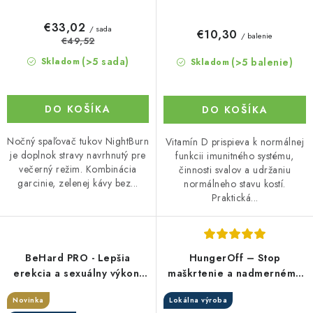
€33,02
/ sada
€10,30
/ balenie
€49,52
(>5 sada)
(>5 balenie)
Skladom
Skladom
DO KOŠÍKA
DO KOŠÍKA
Nočný spaľovač tukov NightBurn
Vitamín D prispieva k normálnej
je doplnok stravy navrhnutý pre
funkcii imunitného systému,
večerný režim. Kombinácia
činnosti svalov a udržaniu
garcinie, zelenej kávy bez...
normálneho stavu kostí.
Praktická...
BeHard PRO - Lepšia
HungerOff – Stop
erekcia a sexuálny výkon,
maškrtenie a nadmernému
20 kapsúl
hladu
Novinka
Lokálna výroba