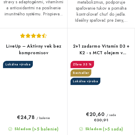
stravy s adaptogénmi, vitamínmi
metabolizmus, podporuje
a antioxidantmi na posilnenie
spaľovanie tukov a pomáha
imunitného systému. Prispieva...
kontrolovať chuť do jedla.
Ideálny spaľovač pre ženy,...
LiveUp – Aktívny vek bez
2+1 zadarmo Vitamín D3 +
kompromisov
K2 - s MCT olejem v
kapslích
Lokálna výroba
33 %
Bestseller
Lokálna výroba
€20,60
/ sada
€24,78
/ balenie
€30,91
(>5 balenie)
(>5 sada)
Skladom
Skladom