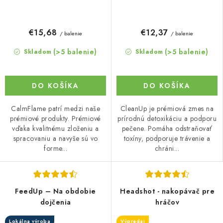
€15,68
€12,37
/ balenie
/ balenie
(>5 balenie)
(>5 balenie)
Skladom
Skladom
DO KOŠÍKA
DO KOŠÍKA
CalmFlame patrí medzi naše
CleanUp je prémiová zmes na
prémiové produkty. Prémiové
prírodnú detoxikáciu a podporu
vďaka kvalitnému zloženiu a
pečene. Pomáha odstraňovať
spracovaniu a navyše sú vo
toxíny, podporuje trávenie a
forme...
chráni...
FeedUp – Na obdobie
Headshot - nakopávač pre
dojčenia
hráčov
Lokálna výroba
Výpredaj