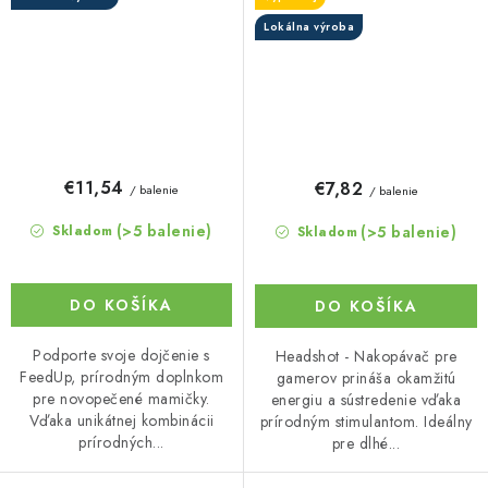
Lokálna výroba
€11,54
€7,82
/ balenie
/ balenie
(>5 balenie)
(>5 balenie)
Skladom
Skladom
DO KOŠÍKA
DO KOŠÍKA
Podporte svoje dojčenie s
Headshot - Nakopávač pre
FeedUp, prírodným doplnkom
gamerov prináša okamžitú
pre novopečené mamičky.
energiu a sústredenie vďaka
Vďaka unikátnej kombinácii
prírodným stimulantom. Ideálny
prírodných...
pre dlhé...