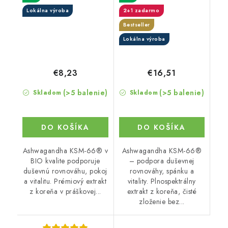
Lokálna výroba
2+1 zadarmo
Bestseller
Lokálna výroba
€8,23
€16,51
(>5 balenie)
(>5 balenie)
Skladom
Skladom
DO KOŠÍKA
DO KOŠÍKA
Ashwagandha KSM-66® v
Ashwagandha KSM-66®
BIO kvalite podporuje
– podpora duševnej
duševnú rovnováhu, pokoj
rovnováhy, spánku a
a vitalitu. Prémiový extrakt
vitality. Plnospektrálny
z koreňa v práškovej...
extrakt z koreňa, čisté
zloženie bez...