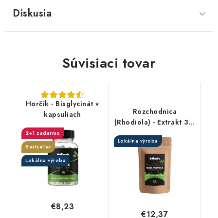
Diskusia
Súvisiaci tovar
Horčík - Bisglycinát v
Rozchodnica
kapsuliach
(Rhodiola) - Extrakt 3%
rozavínov v prášku
2+1 zadarmo
Lokálna výroba
Bestseller
Lokálna výroba
€8,23
€12,37