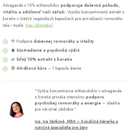
Ašvaganda s 10% withanolidov
podporuje duševnú pohodu,
vitalitu a odolnosť voči záťaži.
Vysoko koncentrovaný extrakt z
koreňa v čistých vegánskych kapsuliach pre prirodzenú rovnováhu
tela i mysle.
Viac informácií
💚 Podpora
duševnej rovnováhy a vitality
🧠
Sústredenie a psychická výdrž
🌿
Silný 10% extrakt z koreňa
📆
40-dňová kúra
– 1 kapsula denne
"Vyššia koncentrácia withanolidov v ašvagande
z koreňa prináša intenzívnu
podporu
psychickej rovnováhy a energie
– ideálna
pre náročné obdobia."
Ing. Iva Vaňková, MBA – Kondičná trénerka a
nutričná špecialistka pre ženy