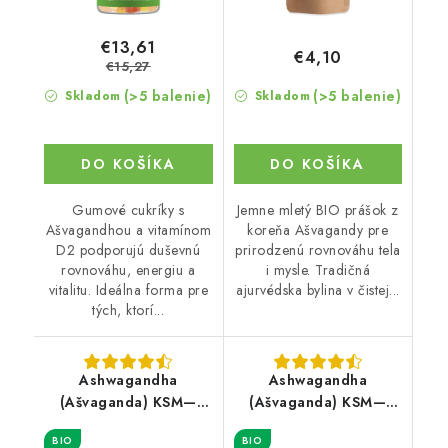
€13,61
€4,10
€15,27
(>5 balenie)
(>5 balenie)
Skladom
Skladom
DO KOŠÍKA
DO KOŠÍKA
Gumové cukríky s
Jemne mletý BIO prášok z
Ašvagandhou a vitamínom
koreňa Ašvagandy pre
D2 podporujú duševnú
prirodzenú rovnováhu tela
rovnováhu, energiu a
i mysle. Tradičná
vitalitu. Ideálna forma pre
ajurvédska bylina v čistej...
tých, ktorí...
Ashwagandha
Ashwagandha
(Ašvaganda) KSM—
(Ašvaganda) KSM—
66® - Extrakt prášok
66® - Kapsule BIO
BIO
BIO
BIO