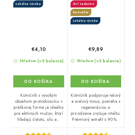
Lokálna výroba
2+1 zadarmo
kapsulách
Bestseller
Lokálna výroba
€4,10
€9,89
(>5 balenie)
(>5 balenie)
Skladom
Skladom
DO KOŠÍKA
DO KOŠÍKA
Kotvičník s vysokým
Kotvičník podporuje telový
obsahom protodioscínu v
a svalový tonus, pomáha s
práškovej forme je ideálny
regeneráciou a
pre aktívnych mužov, ktorí
prirodzene zvyšuje vitalitu.
hľadajú čistotu, silu a...
Prémiový extrakt s 90%...