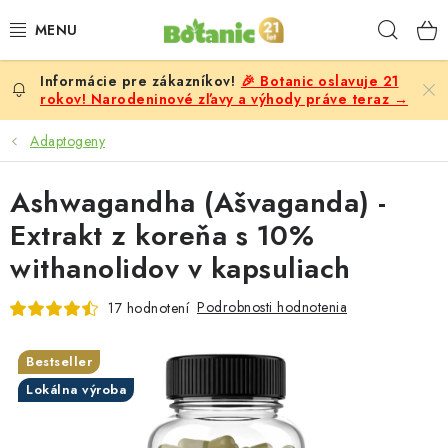
Prejsť
Hľad
na
obsah
🎉 Botanic oslavuje 21
PREMIUM
rokov! Narodeninové zľavy a výhody práve teraz →
DOPLNKY STRAVY
Adaptogeny
CIELE
Ashwagandha (Ašvaganda) -
Extrakt z koreňa s 10%
POTRAVINY A NÁPOJE
withanolidov v kapsuliach
ZĽAVY, AKCIE
Podrobnosti hodnotenia
17 hodnotení
ZLOŽKY
Bestseller
Lokálna výroba
ŽENY