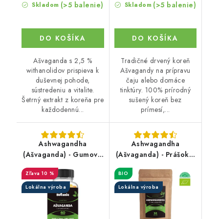
(>5 balenie)
(>5 balenie)
Skladom
Skladom
DO KOŠÍKA
DO KOŠÍKA
Ašvaganda s 2,5 %
Tradičné drvený koreň
withanolidov prispieva k
Ašvagandy na prípravu
duševnej pohode,
čaju alebo domáce
sústredeniu a vitalite.
tinktúry. 100% prírodný
Šetrný extrakt z koreňa pre
sušený koreň bez
každodennú...
prímesí,...
Ashwagandha
Ashwagandha
(Ašvaganda) - Gumové
(Ašvaganda) - Prášok z
cukríky
koreňa BIO
10 %
BIO
Lokálna výroba
Lokálna výroba