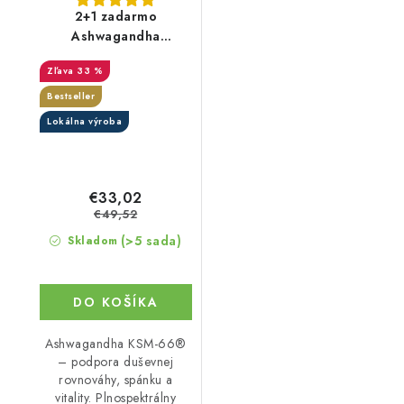
2+1 zadarmo
Ashwagandha
(Ašvaganda) KSM—
33 %
66® - Kapsle BIO
Bestseller
Lokálna výroba
€33,02
€49,52
(>5 sada)
Skladom
DO KOŠÍKA
Ashwagandha KSM-66®
– podpora duševnej
rovnováhy, spánku a
vitality. Plnospektrálny