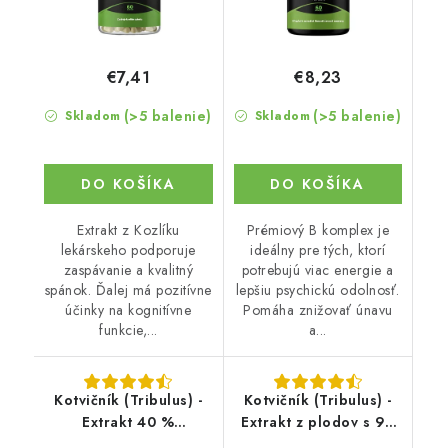
€7,41
€8,23
(>5 balenie)
(>5 balenie)
Skladom
Skladom
DO KOŠÍKA
DO KOŠÍKA
Extrakt z Kozlíku
Prémiový B komplex je
lekárskeho podporuje
ideálny pre tých, ktorí
zaspávanie a kvalitný
potrebujú viac energie a
spánok. Ďalej má pozitívne
lepšiu psychickú odolnosť.
účinky na kognitívne
Pomáha znižovať únavu
funkcie,...
a...
Kotvičník (Tribulus) -
Kotvičník (Tribulus) -
Extrakt 40 %
Extrakt z plodov s 90
protodioscínu v prášku
% saponínov v