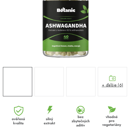
MUŽI
OSTATNÉ
DOVOLENKA
Doprava a platba
Recenzie
Vernostný program
Prečo Botanic?
Kontakty
+ ďalšie (6)