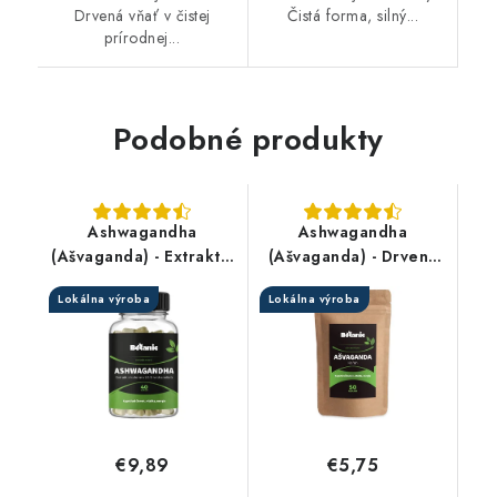
Drvená vňať v čistej
Čistá forma, silný...
prírodnej...
Podobné produkty
Ashwagandha
Ashwagandha
(Ašvaganda) - Extrakt z
(Ašvaganda) - Drvený
koreňa s 2,5%
koreň
Lokálna výroba
Lokálna výroba
withanolidov v
kapsuliach
€9,89
€5,75