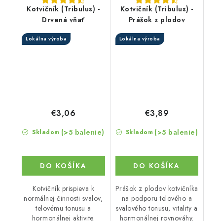
Kotvičník (Tribulus) -
Kotvičník (Tribulus) -
Drvená vňať
Prášok z plodov
Lokálna výroba
Lokálna výroba
€3,06
€3,89
(>5 balenie)
(>5 balenie)
Skladom
Skladom
DO KOŠÍKA
DO KOŠÍKA
Kotvičník prispieva k
Prášok z plodov kotvičníka
normálnej činnosti svalov,
na podporu telového a
telovému tonusu a
svalového tonusu, vitality a
hormonálnej aktivite.
hormonálnej rovnováhy.