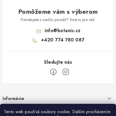
Pomôžeme vám s výberom
Potrebujete s niečím poradiť? Sme tu pre vás!
info
@
botanic.cz
+420 774 780 087
Z
á
Informácie
p
ä
Doprava a platba
O Botanicu
Tento web používá soubory cookie. Dalším procházením
t